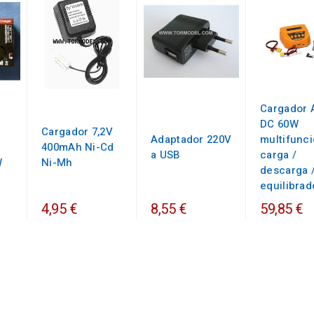
Cargador 
DC 60W
Cargador 7,2V
Adaptador 220V
multifunc
400mAh Ni-Cd
a USB
carga /
W
Ni-Mh
descarga 
equilibrad
4,95 €
8,55 €
59,85 €