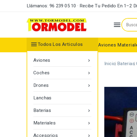
Llámanos: 96 239 05 10 · Recibe Tu Pedido En 1–2 D


Todos Los Articulos
Aviones
Material
Maderas y Listones
Bordes Ataque y Fuga
Accesorios Motores
Aviones

Inicio
Baterias
Coches

Drones

Lanchas
Baterias

Materiales

Accesorios
