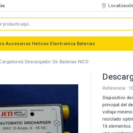
Localizació
ías
es
Accesorios
Helices
Electronica
Baterias
Entelado/Decoración
Accesorios Entelado
Depositos de combustible
Trenes de Aterrizaje
Accesorios Helices
Baterias NiMh / NiCd
Conectores/Cables
Bancadas/Soportes
Emisoras / Receptores
Cargadores
Descargador De Baterias NiCD
Descarg
Referencia
: 1
Dispositivo de
principal del 
voltaje minimo
reciclado opti
16 elementos.