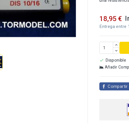
una resistenc
I
18,95 €
Entrega entre 

Disponible

Añadir Comp
Compartir