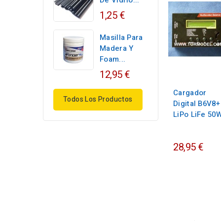
De Vidrio...
1,25 €
Masilla Para
Madera Y
Foam...
12,95 €
Cargador
Todos Los Productos
Digital B6V8+
LiPo LiFe 50
28,95 €