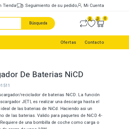
n Tienda
Seguimiento de su pedido
Mi Cuenta
0
0
0
Búsqueda
Ofertas
Contacto
ador De Baterias NiCD
01511
scargador/reciclador de baterias NiCD. La función
descargador JETI, es realizar una descarga hasta el
 ideal de las baterias de NiCd. Haciendo asi un
mo de las baterias. Valido para paquetes de NiCD 4-
 Requiere de una bombilla de coche como carga o