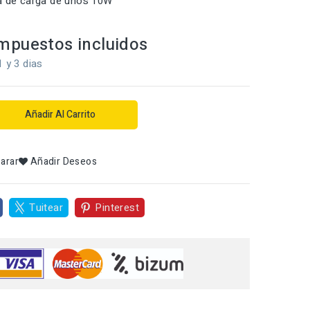
ia de carga de unos 10W
mpuestos incluidos
1 y 3 dias
Añadir Al Carrito
arar
Añadir Deseos
Tuitear
Pinterest