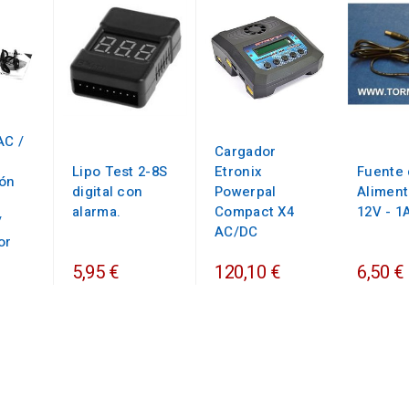
AC /
Cargador
Lipo Test 2-8S
Etronix
Fuente
ión
digital con
Powerpal
Aliment
alarma.
Compact X4
12V - 1
/
AC/DC
or
5,95 €
120,10 €
6,50 €