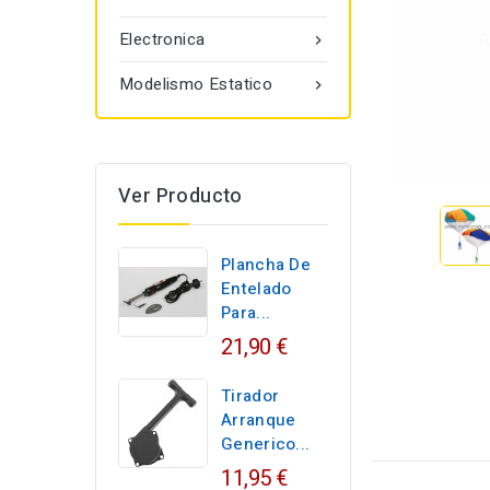
Electronica

Modelismo Estatico

Ver Producto
Plancha De
Entelado
Para...
21,90 €
Tirador
Arranque
Generico...
11,95 €