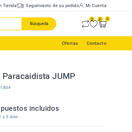
n Tienda
Seguimiento de su pedido
Mi Cuenta
0
0
0
Búsqueda
Ofertas
Contacto
 Paracaidista JUMP
01804
puestos incluidos
1 y 3 dias