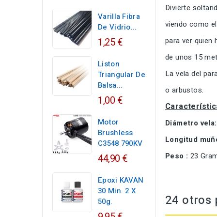
Divierte solta
Varilla Fibra
viendo como el
De Vidrio...
1,25 €
para ver quien 
de unos 15 met
Liston
La vela del par
Triangular De
Balsa...
o arbustos.
1,00 €
Característic
Motor
Diámetro vela:
Brushless
Longitud muñ
C3548 790KV
Peso :
23 Gram
44,90 €
Epoxi KAVAN
30 Min. 2 X
24 otros 
50g.
9,95 €