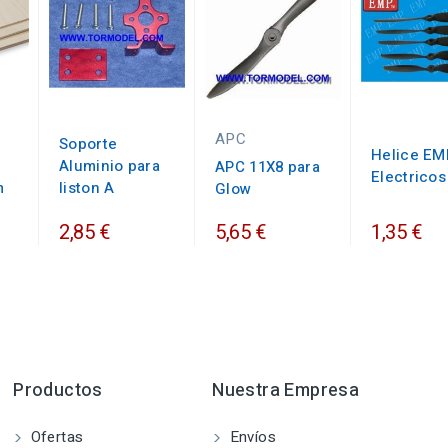
APC
Soporte
Helice EM
Aluminio para
APC 11X8 para
Electricos
m
liston A
Glow
2,85 €
5,65 €
1,35 €
Productos
Nuestra Empresa
Ofertas
Envíos