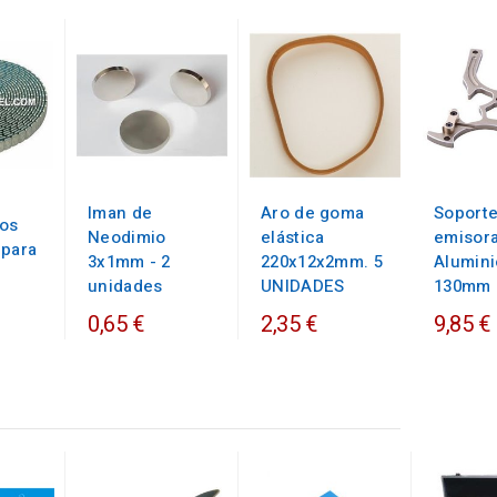
Iman de
Aro de goma
Soporte
os
Neodimio
elástica
emisor
 para
3x1mm - 2
220x12x2mm. 5
Alumini
unidades
UNIDADES
130mm
0,65 €
2,35 €
9,85 €