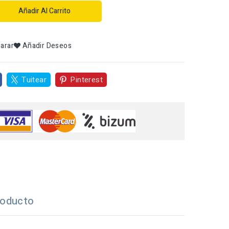
Añadir Al Carrito
arar
Añadir Deseos
Tuitear
Pinterest
roducto