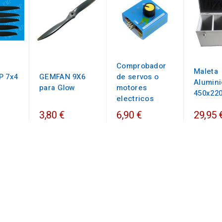
Comprobador
Maleta
P 7x4
GEMFAN 9X6
de servos o
Alumini
para Glow
motores
450x22
electricos
3,80 €
6,90 €
29,95 