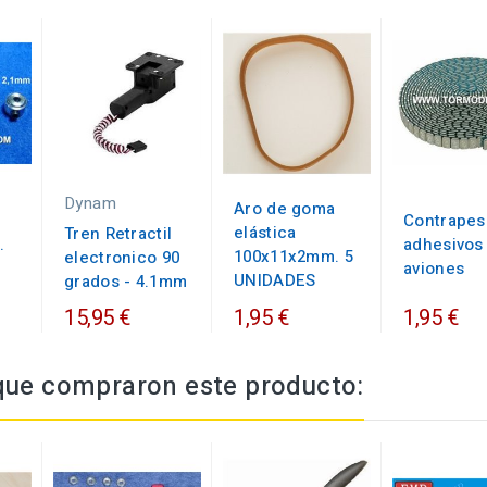
Dynam
Aro de goma
Contrapes
elástica
Tren Retractil
.
adhesivos
100x11x2mm. 5
electronico 90
aviones
UNIDADES
grados - 4.1mm
15,95 €
1,95 €
1,95 €
 que compraron este producto: