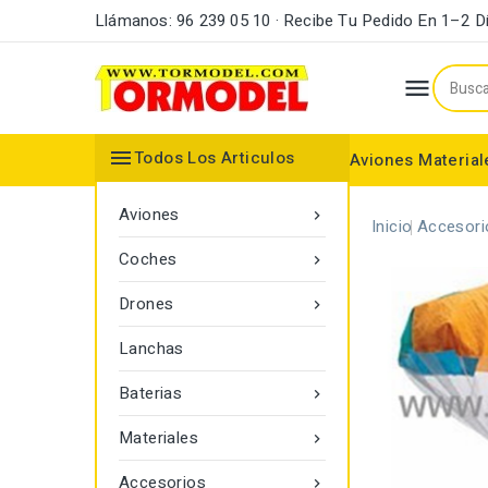
Llámanos: 96 239 05 10 · Recibe Tu Pedido En 1–2 D


Todos Los Articulos
Aviones
Material
Maderas y Listones
Bordes Ataque y Fuga
Accesorios Motores
Aviones

Inicio
Accesori
Coches

Drones

Lanchas
Baterias

Materiales

Accesorios
