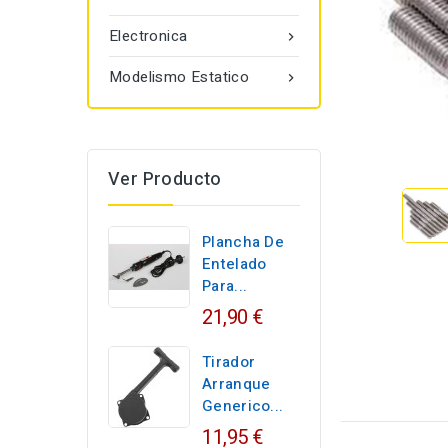
Electronica

Modelismo Estatico

Ver Producto
Plancha De
Entelado
Para...
21,90 €
Tirador
Arranque
Generico...
11,95 €