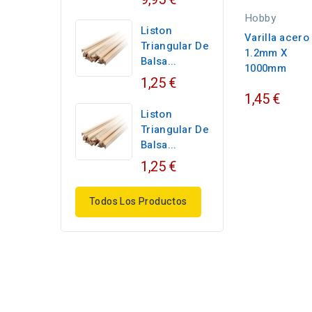
Hobby
Liston
Varilla acero
Triangular De
1.2mm X
Balsa...
1000mm
1,25 €
1,45 €
Liston
Triangular De
Balsa...
1,25 €
Todos Los Productos