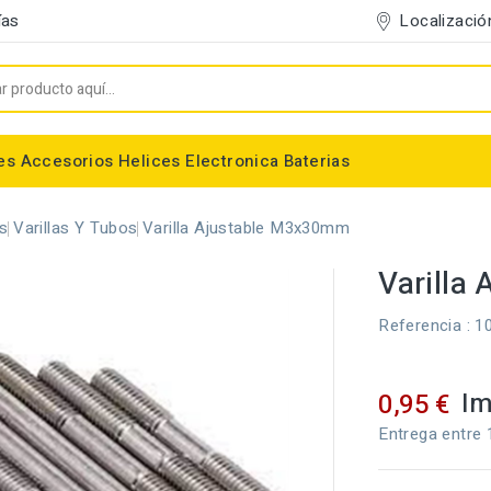
Localizació
ías
es
Accesorios
Helices
Electronica
Baterias
Entelado/Decoración
Accesorios Entelado
Depositos de combustible
Trenes de Aterrizaje
Accesorios Helices
Baterias NiMh / NiCd
Conectores/Cables
Bancadas/Soportes
Emisoras / Receptores
es
Varillas Y Tubos
Varilla Ajustable M3x30mm
Varilla
Referencia
: 1
Im
0,95 €
Entrega entre 