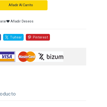
Añadir Al Carrito
arar
Añadir Deseos
Tuitear
Pinterest
roducto