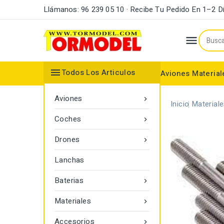
Llámanos: 96 239 05 10 · Recibe Tu Pedido En 1–2 D


Todos Los Articulos
Aviones
Material
Maderas y Listones
Bordes Ataque y Fuga
Accesorios Motores
Aviones

Inicio
Material
Coches

Drones

Lanchas
Baterias

Materiales

Accesorios
