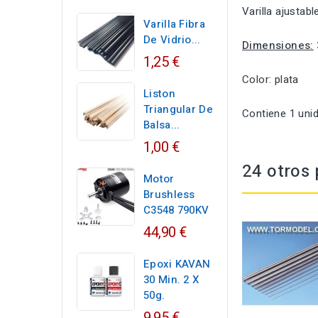
Varilla ajusta
Varilla Fibra
De Vidrio...
Dimensiones:
1,25 €
Color: plata
Liston
Triangular De
Contiene 1 unid
Balsa...
1,00 €
24 otros 
Motor
Brushless
C3548 790KV
44,90 €
Epoxi KAVAN
30 Min. 2 X
50g.
9,95 €