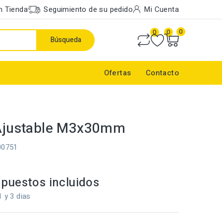
n Tienda
Seguimiento de su pedido
Mi Cuenta
0
0
0
Búsqueda
Ofertas
Contacto
 Ajustable M3x30mm
00751
puestos incluidos
1 y 3 dias