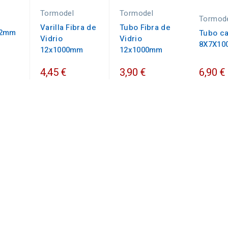
Tormodel
Tormodel
Tormod
Varilla Fibra de
Tubo Fibra de
12mm
Tubo c
Vidrio
Vidrio
.
8X7X10
12x1000mm
12x1000mm
4,45 €
3,90 €
6,90 €