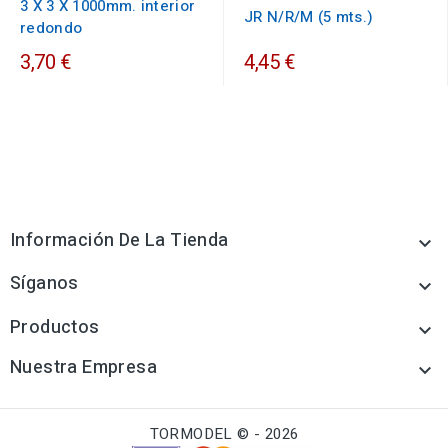
3 X 3 X 1000mm. interior
JR N/R/M (5 mts.)
redondo
3,70 €
4,45 €
Información De La Tienda

Síganos

Productos

Nuestra Empresa

TORMODEL © - 2026