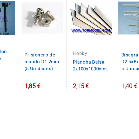
ylon
Hobby
Prisionero de
Bisagra
x
mando D1.2mm.
D2.5x8
Plancha Balsa
(5 Unidades)
5 Unida
2x100x1000mm.
1,85 €
2,15 €
1,40 €