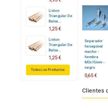
Liston
Triangular De
Balsa...
1,25 €
Liston
Separador
Triangular De
hexagonal
Balsa...
macho -
1,25 €
hembra
M3x15mm -
negro
Todos Los Productos
0,65 €
Clientes