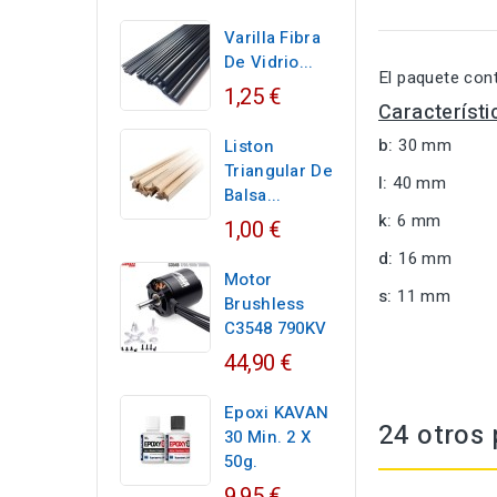
Varilla Fibra
De Vidrio...
El paquete con
1,25 €
Característi
b:
30 mm
Liston
Triangular De
l:
40 mm
Balsa...
k:
6 mm
1,00 €
d:
16 mm
Motor
s:
11 mm
Brushless
C3548 790KV
44,90 €
Epoxi KAVAN
24 otros 
30 Min. 2 X
50g.
9,95 €