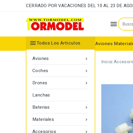
CERRADO POR VACACIONES DEL 10 AL 23 DE AG


Todos Los Articulos
Aviones
Material
Maderas y Listones
Bordes Ataque y Fuga
Accesorios Motores
Aviones

Inicio
Accesori
Coches

Drones

Lanchas
Baterias

Materiales

Accesorios
