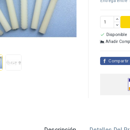
Entrega entre 
Disponible

Añadir Comp

Compartir
Descripción
Detalles Del P