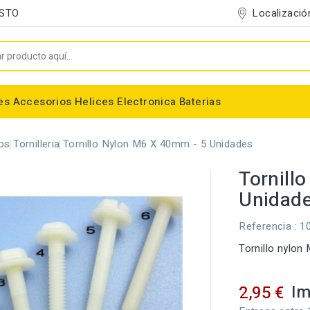
Localizació
OSTO
es
Accesorios
Helices
Electronica
Baterias
Entelado/Decoración
Accesorios Entelado
Depositos de combustible
Trenes de Aterrizaje
Accesorios Helices
Baterias NiMh / NiCd
Conectores/Cables
Bancadas/Soportes
Emisoras / Receptores
os
Tornilleria
Tornillo Nylon M6 X 40mm - 5 Unidades
Tornill
Unidad
Referencia
: 1
Tornillo nylon
Im
2,95 €