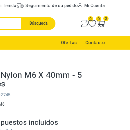
n Tienda
Seguimiento de su pedido
Mi Cuenta
0
0
0
Búsqueda
Ofertas
Contacto
o Nylon M6 X 40mm - 5
es
02745
 M6
puestos incluidos