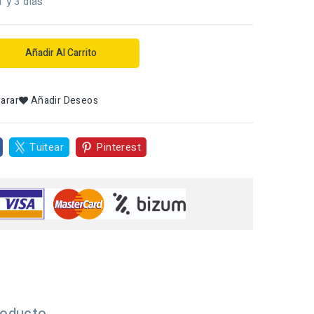
1 y 3 dias
Añadir Al Carrito
arar
Añadir Deseos
Tuitear
Pinterest
roducto