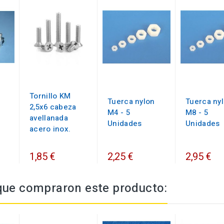
Tornillo KM
Tuerca nylon
Tuerca ny
2,5x6 cabeza
M4 - 5
M8 - 5
avellanada
Unidades
Unidades
acero inox.
1,85 €
2,25 €
2,95 €
 que compraron este producto: