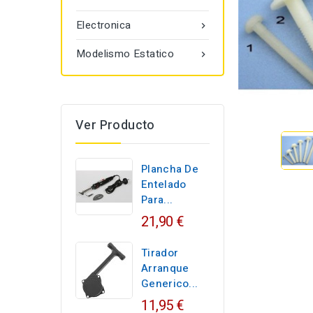
Electronica

Modelismo Estatico

Ver Producto
Plancha De
Entelado
Para...
21,90 €
Tirador
Arranque
Generico...
11,95 €