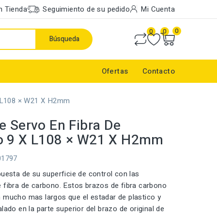
n Tienda
Seguimiento de su pedido
Mi Cuenta
0
0
0
Búsqueda
Ofertas
Contacto
X L108 × W21 X H2mm
e Servo En Fibra De
o 9 X L108 × W21 X H2mm
01797
puesta de su superficie de control con las
 fibra de carbono. Estos brazos de fibra carbono
 mucho mas largos que el estadar de plastico y
lado en la parte superior del brazo de original de