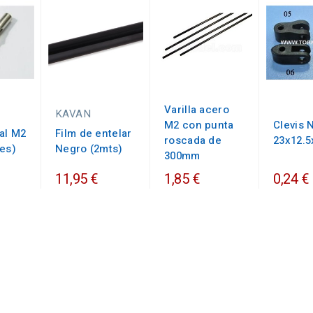
Varilla acero
KAVAN
M2 con punta
Clevis 
al M2
Film de entelar
roscada de
23x12.
es)
Negro (2mts)
300mm
11,95 €
1,85 €
0,24 €