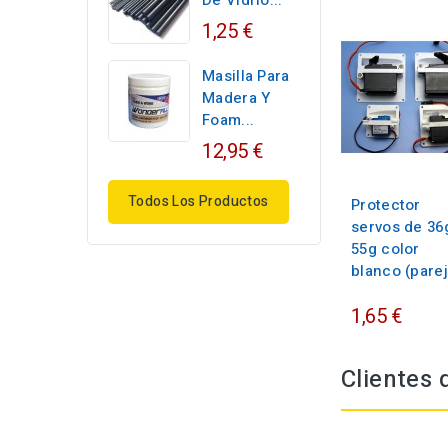
De Vidrio...
1,25 €
Masilla Para
Madera Y
Foam...
12,95 €
Todos Los Productos
Protector
servos de 36
55g color
blanco (parej
1,65 €
Clientes