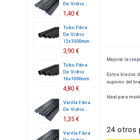
De Vidrio...
1,40 €
Tubo Fibra
De Vidrio
12x1000mm
3,90 €
Mejorar
la res
Tubo Fibra
De Vidrio
Estos brazos d
16x1000mm
superior del br
4,80 €
Ideal para mod
Varilla Fibra
De Vidrio...
1,35 €
24 otros 
Varilla Fibra