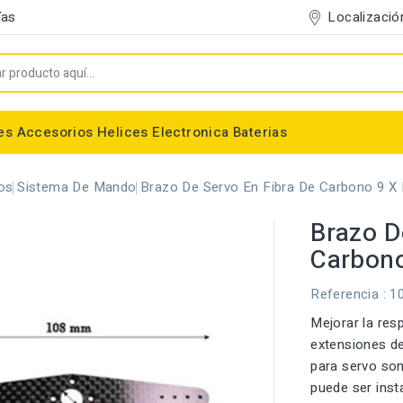
Localizació
ías
es
Accesorios
Helices
Electronica
Baterias
Entelado/Decoración
Accesorios Entelado
Depositos de combustible
Trenes de Aterrizaje
Accesorios Helices
Baterias NiMh / NiCd
Conectores/Cables
Bancadas/Soportes
Emisoras / Receptores
os
Sistema De Mando
Brazo De Servo En Fibra De Carbono 9 
Brazo D
Carbon
Referencia
: 1
Mejorar la res
extensiones de
para servo son
puede ser insta