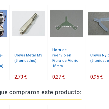
Horn de
g-
Clevis Metal M3
reenvio en
Clevis Ny
(5 unidades)
Fibra de Vidrio
(5 unidade
a)
18mm
2,70 €
0,27 €
0,95 €
 que compraron este producto: