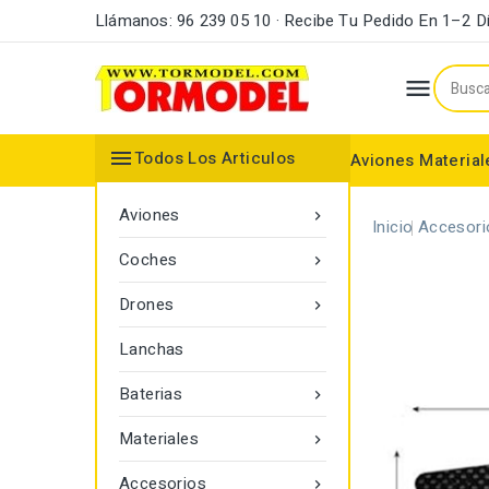
Llámanos: 96 239 05 10 · Recibe Tu Pedido En 1–2 D


Todos Los Articulos
Aviones
Material
Maderas y Listones
Bordes Ataque y Fuga
Accesorios Motores
Aviones

Inicio
Accesori
Coches

Drones

Lanchas
Baterias

Materiales

Accesorios
