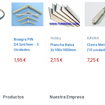
Hobby
KAVAN
Bisagra PIN
D4.5x67mm - 5
Plancha Balsa
Clevis Met
Unidades
2x100x1000mm.
(10 unidad
1,95 €
2,15 €
7,25 €
Productos
Nuestra Empresa