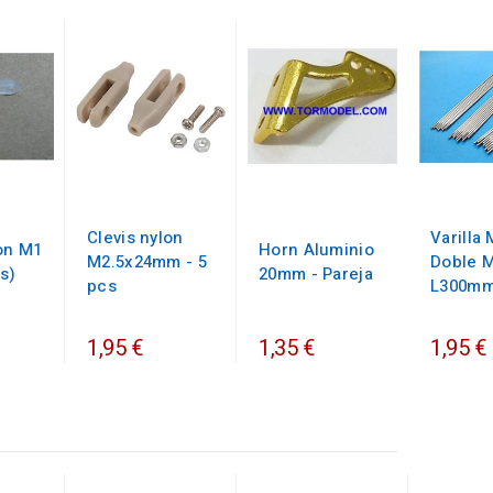
Clevis nylon
Varilla
lon M1
Horn Aluminio
M2.5x24mm - 5
Doble M
s)
20mm - Pareja
pcs
L300m
1,95 €
1,35 €
1,95 €