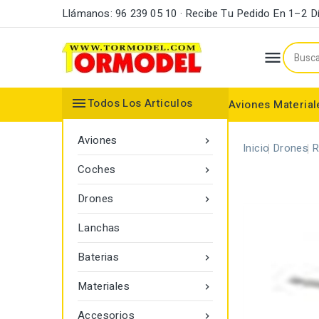
Llámanos: 96 239 05 10 · Recibe Tu Pedido En 1–2 D


Todos Los Articulos
Aviones
Material
Maderas y Listones
Bordes Ataque y Fuga
Accesorios Motores
Aviones

Inicio
Drones
R
Coches

Drones

Lanchas
Baterias

Materiales

Accesorios
