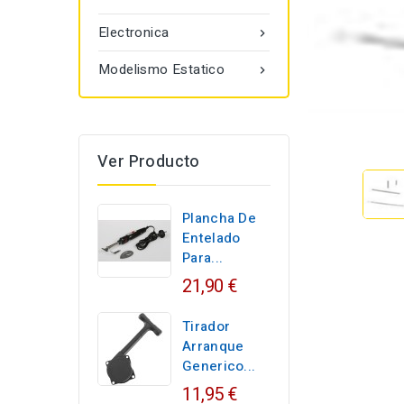
Electronica

Modelismo Estatico

Ver Producto
Plancha De
Entelado
Para...
21,90 €
Tirador
Arranque
Generico...
11,95 €