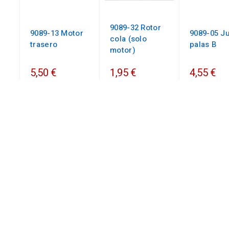
9089-32 Rotor
9089-13 Motor
9089-05 J
cola (solo
trasero
palas B
motor)
5,50 €
1,95 €
4,55 €