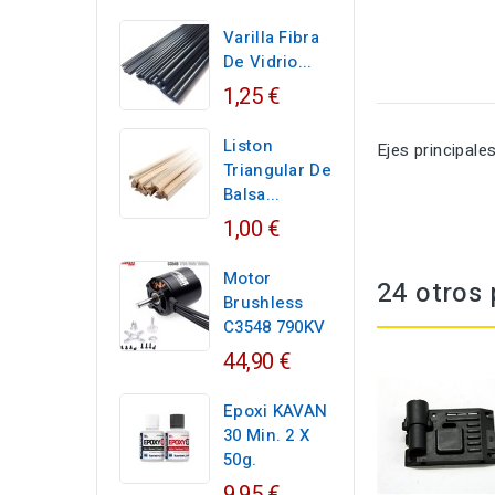
Varilla Fibra
De Vidrio...
1,25 €
Liston
Ejes principale
Triangular De
Balsa...
1,00 €
Motor
24 otros 
Brushless
C3548 790KV
44,90 €
Epoxi KAVAN
30 Min. 2 X
50g.
9,95 €