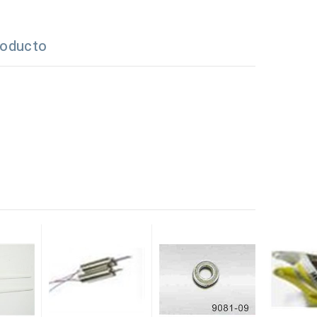
roducto