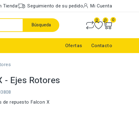
n Tienda
Seguimiento de su pedido
Mi Cuenta
0
0
0
Búsqueda
Ofertas
Contacto
tores
X - Ejes Rotores
03808
es de repuesto Falcon X