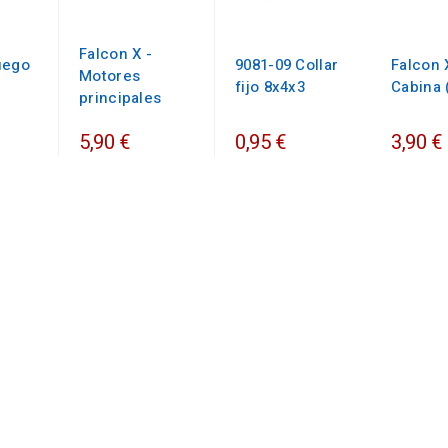
Falcon X -
uego
9081-09 Collar
Falcon 
Motores
fijo 8x4x3
Cabina 
principales
5,90 €
0,95 €
3,90 €