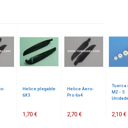
Tuerca 
ro-
Helice plegable
Helice Aero-
M2 - 5
6X3
Pro 6x4
Unidad
1,70 €
2,70 €
2,10 €