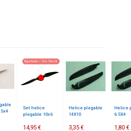
Agotado / Sin Stock
egable
Set helice
Helice plegable
Helice 
.5x4
plegable 10x6
14X10
6.5X4
14,95 €
3,35 €
1,80 €