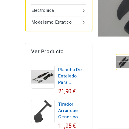
Electronica

Modelismo Estatico

Ver Producto
Plancha De
Entelado
Para...
21,90 €
Tirador
Arranque
Generico...
11,95 €