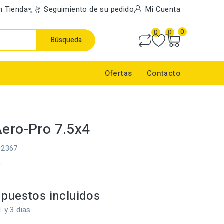
n Tienda
Seguimiento de su pedido
Mi Cuenta
0
0
0
Búsqueda
Ofertas
Contacto
Aero-Pro 7.5x4
02367
e
puestos incluidos
1 y 3 dias