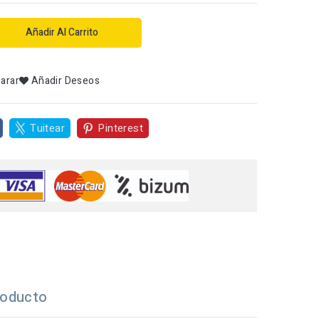
Añadir Al Carrito
arar
Añadir Deseos
Tuitear
Pinterest
roducto