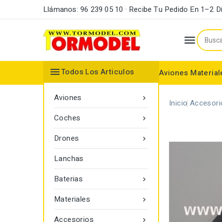
Llámanos: 96 239 05 10 · Recibe Tu Pedido En 1–2 D


Todos Los Articulos
Aviones
Material
Maderas y Listones
Bordes Ataque y Fuga
Accesorios Motores
Aviones

Inicio
Accesori
Coches

Drones

Lanchas
Baterias

Materiales

Accesorios
