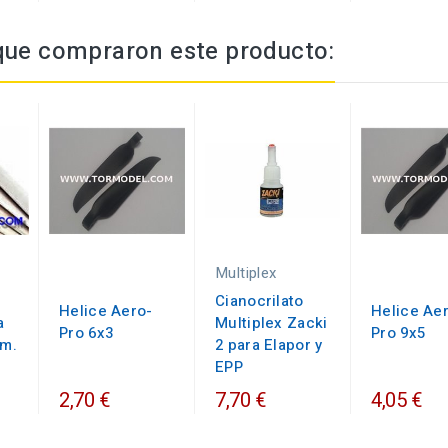
 que compraron este producto:
Multiplex
Cianocrilato
Helice Aero-
Helice Ae
a
Multiplex Zacki
Pro 6x3
Pro 9x5
m.
2 para Elapor y
EPP
2,70 €
7,70 €
4,05 €