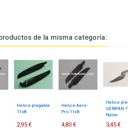
productos de la misma categoría:
Helice pl
Helice plegable
Helice Aero-
GEMFAN 7
11x8
Pro 11x8
Nylon
2,95 €
4,80 €
3,45 €