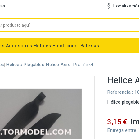
Localizació
ías
es
Accesorios
Helices
Electronica
Baterias
Entelado/Decoración
Accesorios Entelado
Depositos de combustible
Trenes de Aterrizaje
Accesorios Helices
Baterias NiMh / NiCd
Conectores/Cables
Bancadas/Soportes
Emisoras / Receptores
os
Helices
Plegables
Helice Aero-Pro 7.5x4
Helice 
Referencia
: 1
Hélice plegabl
Im
3,15 €
Entrega entre 