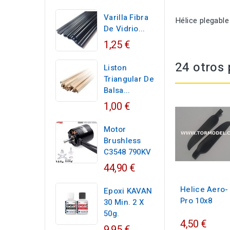
Varilla Fibra
Hélice plegable
De Vidrio...
1,25 €
24 otros 
Liston
Triangular De
Balsa...
1,00 €
Motor
Brushless
C3548 790KV
44,90 €
Helice Aero-
Epoxi KAVAN
Pro 10x8
30 Min. 2 X
50g.
4,50 €
9,95 €