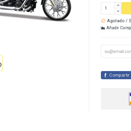
Agotado / S

Añadir Comp

Compartir