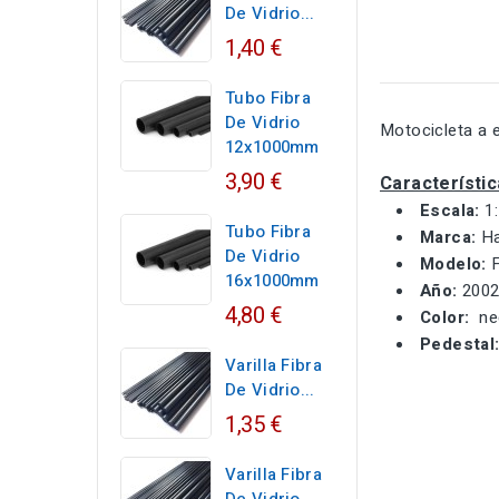
De Vidrio...
1,40 €
Tubo Fibra
De Vidrio
Motocicleta a e
12x1000mm
3,90 €
Característic
Escala:
1
Tubo Fibra
Marca:
Ha
De Vidrio
Modelo:
F
16x1000mm
Año:
200
4,80 €
Color:
ne
Pedestal
Varilla Fibra
De Vidrio...
1,35 €
Varilla Fibra