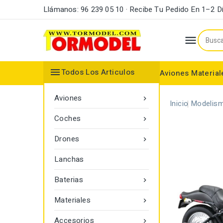
Llámanos: 96 239 05 10 · Recibe Tu Pedido En 1–2 D


Todos Los Articulos
Aviones
Material
Maderas y Listones
Bordes Ataque y Fuga
Accesorios Motores
Aviones

Inicio
Modelism
Coches

Drones

Lanchas
Baterias

Materiales

Accesorios
