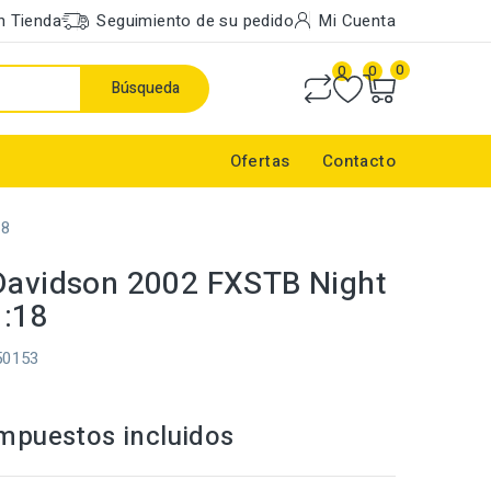
n Tienda
Seguimiento de su pedido
Mi Cuenta
0
0
0
Búsqueda
Ofertas
Contacto
18
Davidson 2002 FXSTB Night
1:18
50153
mpuestos incluidos