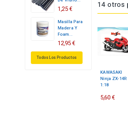
De Vidrio...
14 otros 
1,25 €
Masilla Para
Madera Y
Foam...
12,95 €
Todos Los Productos
KAWASAKI
Ninja ZX-14R 
1:18
5,60 €