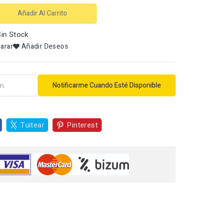
Añadir Al Carrito
in Stock
arar
Añadir Deseos
Notificarme Cuando Esté Disponible
Tuitear
Pinterest