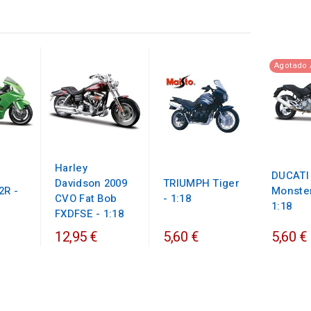
Agotado 
Harley
DUCATI
Davidson 2009
TRIUMPH Tiger
2R -
Monster
CVO Fat Bob
- 1:18
1:18
FXDFSE - 1:18
12,95 €
5,60 €
5,60 €