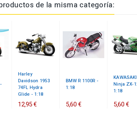
productos de la misma categoría:
Harley
KAWASAKI
Davidson 1953
BMW R 1100R -
-
Ninja ZX-1
74FL Hydra
1:18
1:18
Glide - 1:18
12,95 €
5,60 €
5,60 €