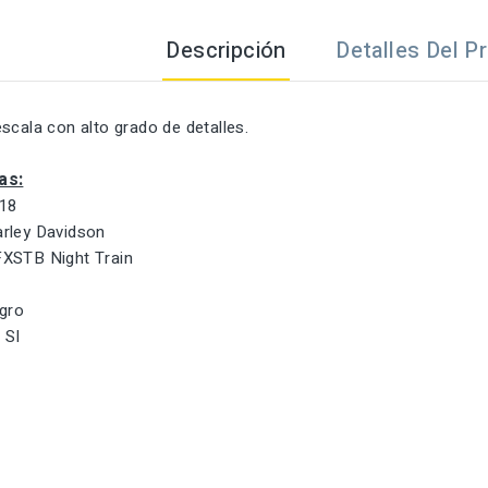
Descripción
Detalles Del P
scala con alto grado de detalles.
as:
:18
rley Davidson
XSTB Night Train
2
gro
:
SI