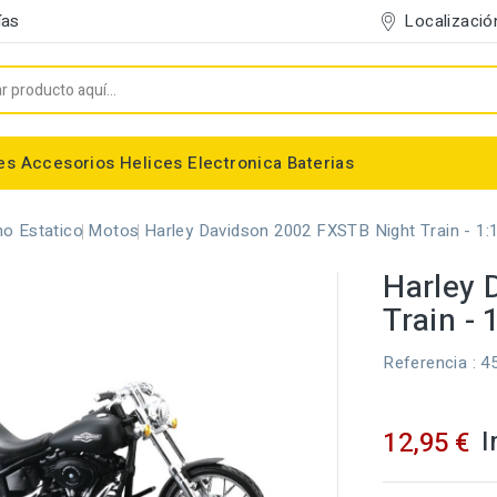
Localizació
ías
es
Accesorios
Helices
Electronica
Baterias
Entelado/Decoración
Accesorios Entelado
Depositos de combustible
Trenes de Aterrizaje
Accesorios Helices
Baterias NiMh / NiCd
Conectores/Cables
Bancadas/Soportes
Emisoras / Receptores
o Estatico
Motos
Harley Davidson 2002 FXSTB Night Train - 1:
Harley 
Train - 
Referencia
: 4
I
12,95 €