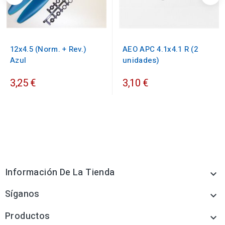
12x4.5 (Norm. + Rev.)
AEO APC 4.1x4.1 R (2
Azul
unidades)
3,25 €
3,10 €
Información De La Tienda

Síganos

Productos
