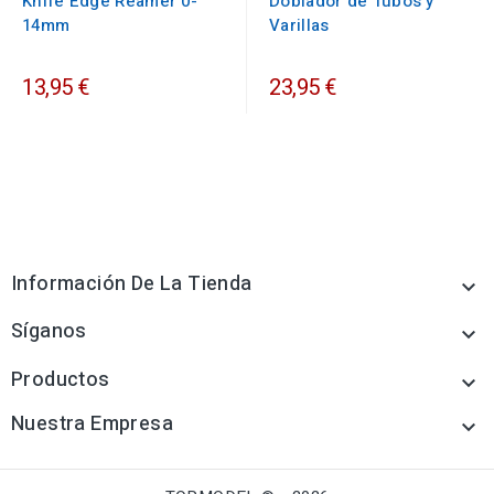
Knife Edge Reamer 0-
Doblador de Tubos y
14mm
Varillas
13,95 €
23,95 €
Información De La Tienda

Síganos

Productos

Nuestra Empresa
