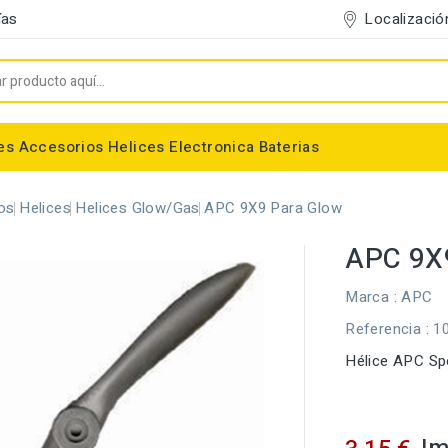
Localizació
ías
es
Accesorios
Helices
Electronica
Baterias
Entelado/Decoración
Accesorios Entelado
Depositos de combustible
Trenes de Aterrizaje
Accesorios Helices
Baterias NiMh / NiCd
Conectores/Cables
Bancadas/Soportes
Emisoras / Receptores
os
Helices
Helices Glow/Gas
APC 9X9 Para Glow
APC 9X
Marca :
APC
Referencia
: 1
Hélice APC Sp