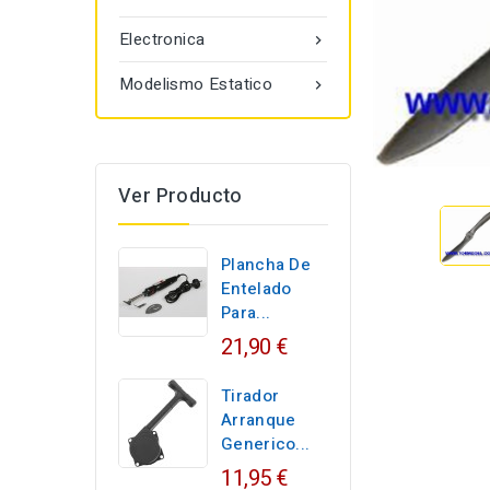
Electronica

Modelismo Estatico

Ver Producto
Plancha De
Entelado
Para...
21,90 €
Tirador
Arranque
Generico...
11,95 €