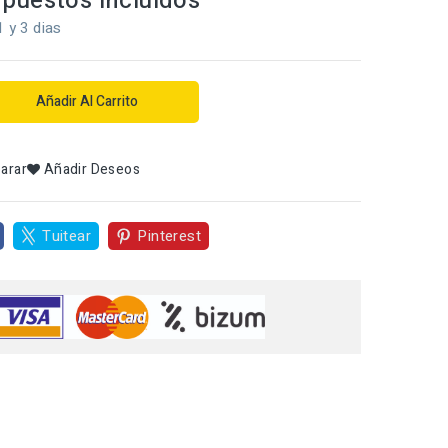
puestos incluidos
1 y 3 dias
Añadir Al Carrito
arar
Añadir Deseos
Tuitear
Pinterest