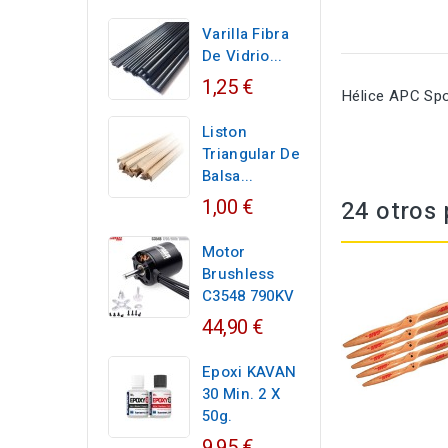
Varilla Fibra
De Vidrio...
1,25 €
Hélice APC Spo
Liston
Triangular De
Balsa...
1,00 €
24 otros 
Motor
Brushless
C3548 790KV
44,90 €
Epoxi KAVAN
30 Min. 2 X
50g.
9,95 €