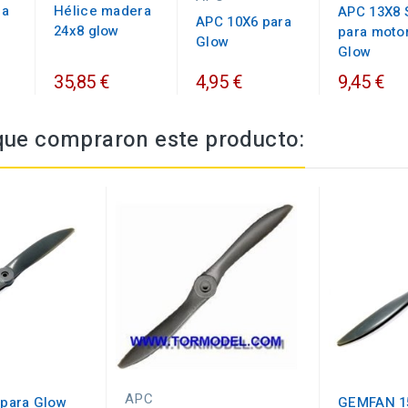
ra
Hélice madera
APC 13X8 
APC 10X6 para
24x8 glow
para moto
Glow
Glow
35,85 €
4,95 €
9,45 €
 que compraron este producto:
APC
para Glow
GEMFAN 15