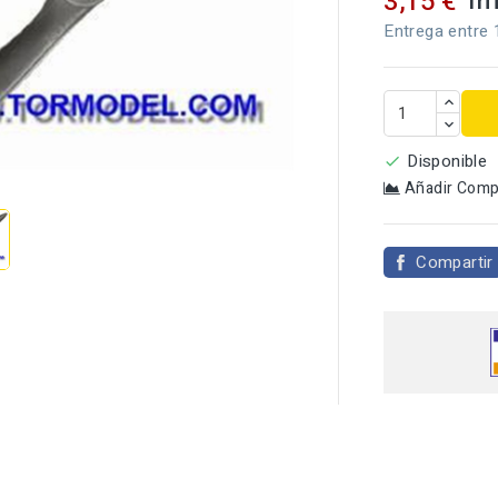
Im
3,15 €
Entrega entre 

Disponible

Añadir Comp
Compartir