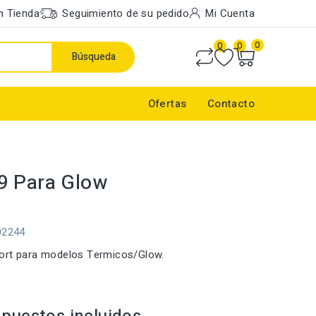
n Tienda
Seguimiento de su pedido
Mi Cuenta
0
0
0
Búsqueda
Ofertas
Contacto
9 Para Glow
02244
ort para modelos Termicos/Glow.