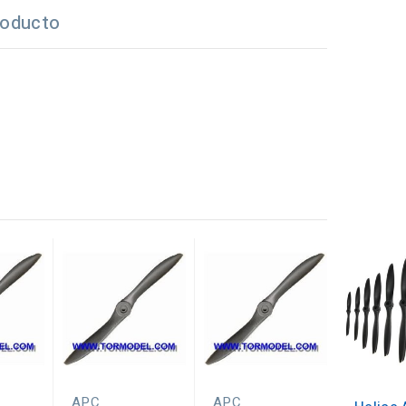
roducto
APC
APC