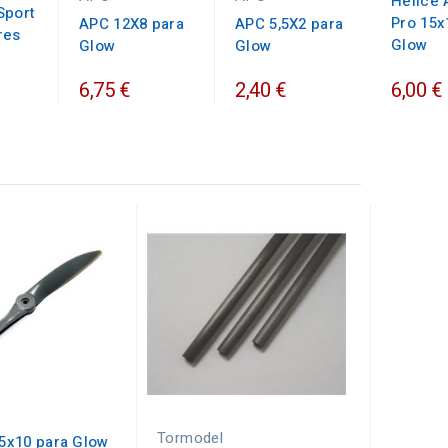
Helice 
Sport
Pro 15x
APC 12X8 para
APC 5,5X2 para
res
Glow
Glow
Glow
6,75 €
2,40 €
6,00 €
Tormodel
x10 para Glow