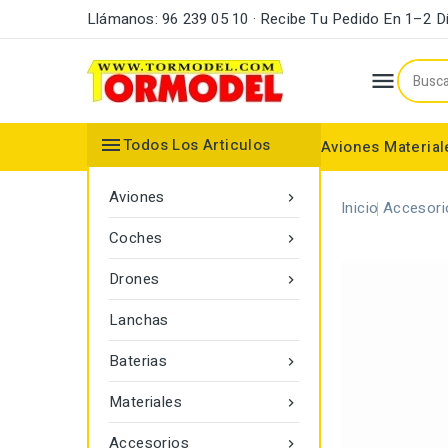
Llámanos: 96 239 05 10 · Recibe Tu Pedido En 1–2 D


Todos Los Articulos
Aviones
Material
Maderas y Listones
Bordes Ataque y Fuga
Accesorios Motores
Aviones

Inicio
Accesori
Coches

Drones

Lanchas
Baterias

Materiales

Accesorios
