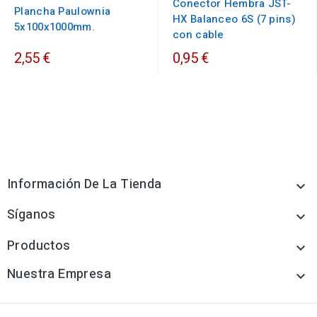
Conector Hembra JST-
Plancha Paulownia
HX Balanceo 6S (7 pins)
5x100x1000mm.
con cable
2,55 €
0,95 €
Información De La Tienda

Síganos

Productos

Nuestra Empresa
