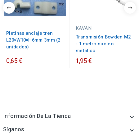
KAVAN
Pletinas anclaje tren
Transmisión Bowden M2
L20×W10×H6mm 3mm (2
- 1 metro nucleo
unidades)
metalico
0,65 €
1,95 €
Información De La Tienda

Síganos
