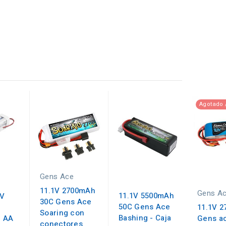
Agotado 
Gens Ace
11.1V 2700mAh
Gens A
11.1V 5500mAh
6V
30C Gens Ace
50C Gens Ace
11.1V 
Soaring con
Bashing - Caja
- AA
Gens ac
conectores