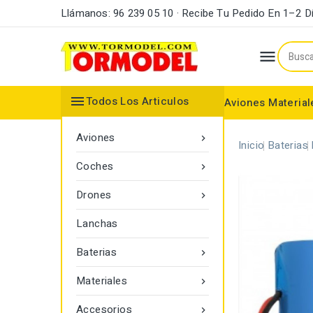
Llámanos: 96 239 05 10 · Recibe Tu Pedido En 1–2 D


Todos Los Articulos
Aviones
Material
Maderas y Listones
Bordes Ataque y Fuga
Accesorios Motores
Aviones

Inicio
Baterias
Coches

Drones

Lanchas
Baterias

Materiales

Accesorios
