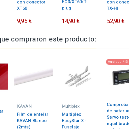
EC3/XT60/T-
r
con conector
con conec
plug
XT60
TX-HI
9,95 €
14,90 €
52,90 €
 que compraron este producto:
Agotado / Si
Comproba
KAVAN
Multiplex
de bateria
ar
Film de entelar
Multiplex
Servo test
KAVAN Blanco
EasyStar 3 -
equilibrad
e
(2mts)
Fuselaje