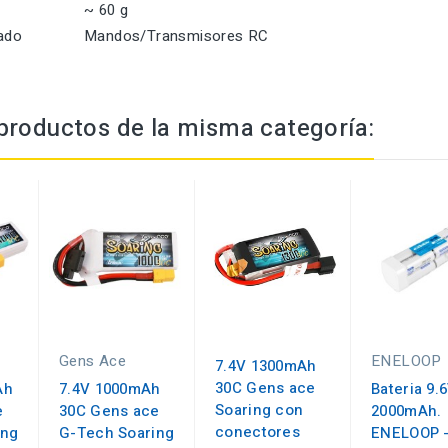
~ 60 g
ado
Mandos/Transmisores RC
productos de la misma categoría:
Gens Ace
ENELOOP
7.4V 1300mAh
30C Gens ace
Ah
7.4V 1000mAh
Bateria 9.
Soaring con
e
30C Gens ace
2000mAh.
conectores
ing
G-Tech Soaring
ENELOOP 