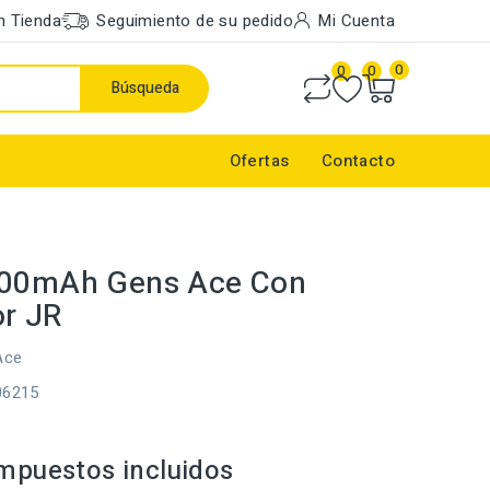
n Tienda
Seguimiento de su pedido
Mi Cuenta
0
0
0
Búsqueda
Ofertas
Contacto
500mAh Gens Ace Con
r JR
Ace
06215
mpuestos incluidos