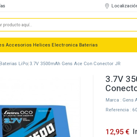
Localizació
ías
es
Accesorios
Helices
Electronica
Baterias
Entelado/Decoración
Accesorios Entelado
Depositos de combustible
Trenes de Aterrizaje
Accesorios Helices
Baterias NiMh / NiCd
Conectores/Cables
Bancadas/Soportes
Emisoras / Receptores
Baterias LiPo
3.7V 3500mAh Gens Ace Con Conector JR
3.7V 3
Conecto
Marca :
Gens 
Referencia
: 6
I
12,95 €