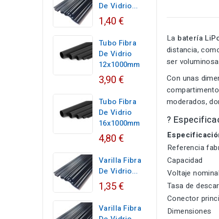
De Vidrio...
1,40 €
La
batería Li
Tubo Fibra
distancia, com
De Vidrio
ser voluminosa
12x1000mm
3,90 €
Con unas dime
compartimentos
Tubo Fibra
moderados, dond
De Vidrio
? Especifica
16x1000mm
Especificació
4,80 €
Referencia fab
Varilla Fibra
Capacidad
De Vidrio...
Voltaje nomina
1,35 €
Tasa de descar
Conector princ
Varilla Fibra
Dimensiones