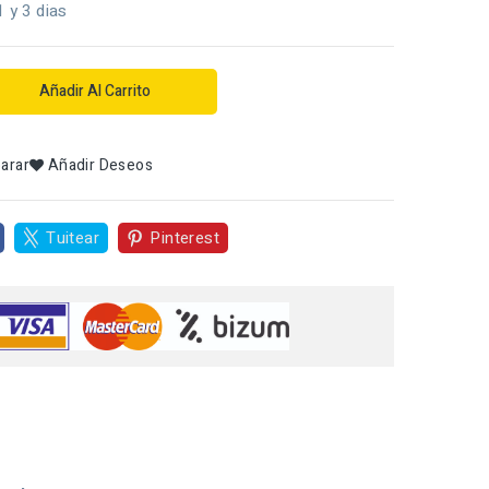
1 y 3 dias
Añadir Al Carrito
arar
Añadir Deseos
Tuitear
Pinterest