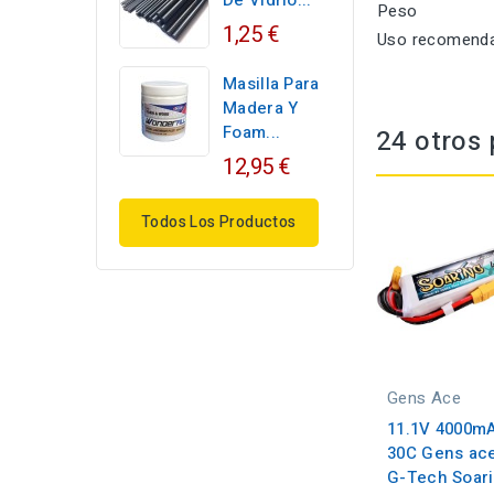
De Vidrio...
Peso
1,25 €
Uso recomend
Masilla Para
Madera Y
Foam...
24 otros 
12,95 €
Todos Los Productos
Gens Ace
11.1V 4000m
30C Gens ac
G-Tech Soar