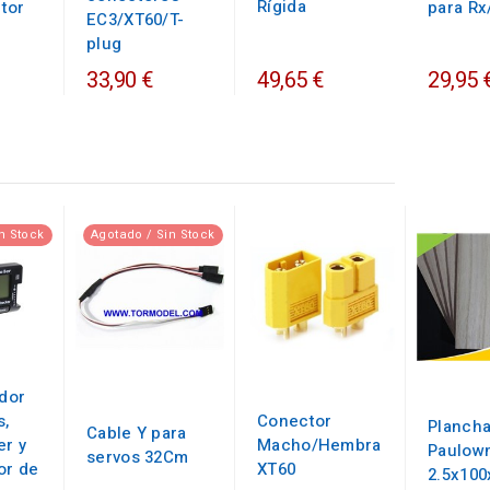
Rígida
tor
para Rx
EC3/XT60/T-
plug
33,90 €
49,65 €
29,95 
n Stock
Agotado / Sin Stock
dor
s,
Conector
Planch
Cable Y para
er y
Macho/Hembra
Paulow
servos 32Cm
or de
XT60
2.5x10