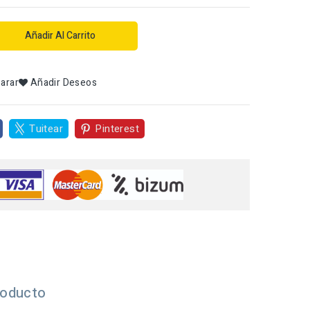
Añadir Al Carrito
arar
Añadir Deseos
Tuitear
Pinterest
roducto