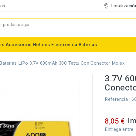
Localizació
ías
es
Accesorios
Helices
Electronica
Baterias
Entelado/Decoración
Accesorios Entelado
Depositos de combustible
Trenes de Aterrizaje
Accesorios Helices
Baterias NiMh / NiCd
Conectores/Cables
Bancadas/Soportes
Emisoras / Receptores
Baterias LiPo
3.7V 600mAh 30C Tattu Con Conector Molex
3.7V 60
Conecto
Referencia
: 6
Im
8,05 €
Entrega entre 