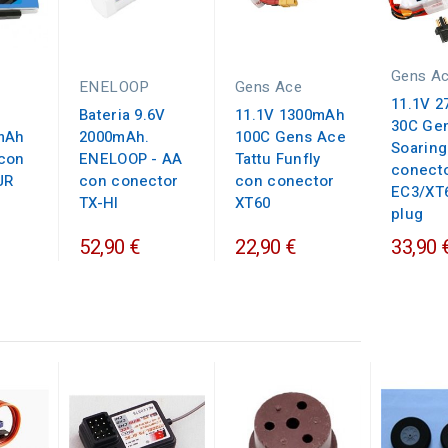
Gens A
ENELOOP
Gens Ace
11.1V 
Bateria 9.6V
11.1V 1300mAh
30C Ge
mAh
2000mAh.
100C Gens Ace
Soaring
con
ENELOOP - AA
Tattu Funfly
conect
JR
con conector
con conector
EC3/XT6
TX-HI
XT60
plug
52,90 €
22,90 €
33,90 