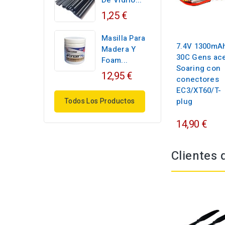
De Vidrio...
1,25 €
Masilla Para
7.4V 1300mA
Madera Y
30C Gens ac
Foam...
Soaring con
12,95 €
conectores
EC3/XT60/T-
Todos Los Productos
plug
14,90 €
Clientes