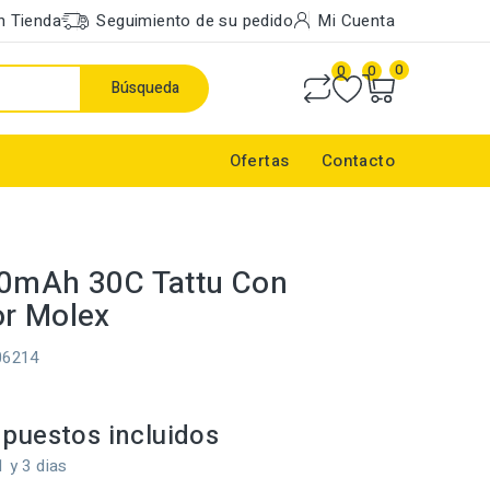
n Tienda
Seguimiento de su pedido
Mi Cuenta
0
0
0
Búsqueda
Ofertas
Contacto
0mAh 30C Tattu Con
r Molex
06214
puestos incluidos
1 y 3 dias