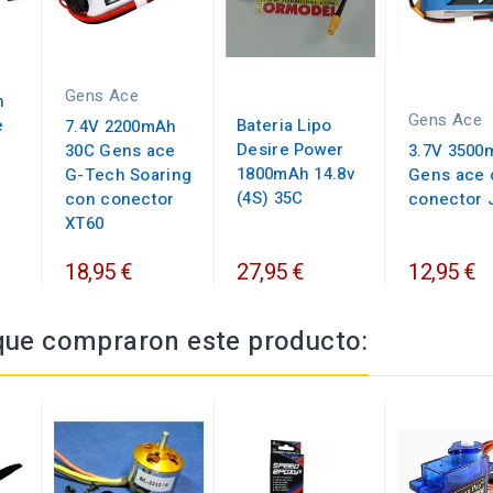
Gens Ace
h
Gens Ace
e
Bateria Lipo
7.4V 2200mAh
Desire Power
30C Gens ace
3.7V 3500
1800mAh 14.8v
G-Tech Soaring
Gens ace 
(4S) 35C
con conector
conector 
XT60
18,95 €
27,95 €
12,95 €
 que compraron este producto: