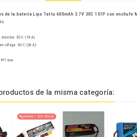
es de la batería Lipo Tattu 600mAh 3.7V 30C 1S1P con enchufe 
mAh
a máxima: 30 C (18 A)
en ráfaga: 60 C (36 A)
*19*7 mm
productos de la misma categoría:
Agotado / Sin Stock