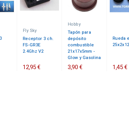
Hobby
Fly Sky
Tapón para
0
Rueda 
Receptor 3 ch.
depósito
25x2x1
FS-GR3E
combustible
2.4Ghz V2
21x17x5mm -
Glow y Gasolina
12,95 €
3,90 €
1,45 €