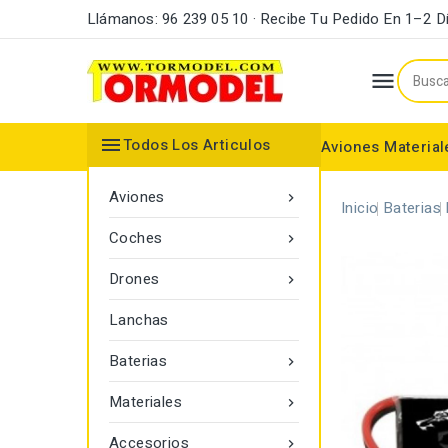
Llámanos: 96 239 05 10 · Recibe Tu Pedido En 1–2 D


Todos Los Articulos
Aviones
Material
Maderas y Listones
Bordes Ataque y Fuga
Accesorios Motores
Aviones

Inicio
Baterias
Coches

Drones

Lanchas
Baterias

Materiales

Accesorios
