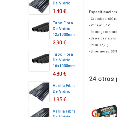
De Vidrio...
1,40 €
Especificacion
- Capacidad: 600 
Tubo Fibra
- Voltaje: 3,7 V
De Vidrio
- Descarga continu
12x1000mm
- Descarga máxima 
3,90 €
- Peso: 15,7 g
- Dimensiones: 60
Tubo Fibra
De Vidrio
16x1000mm
4,80 €
24 otros 
Varilla Fibra
De Vidrio...
1,35 €
Varilla Fibra