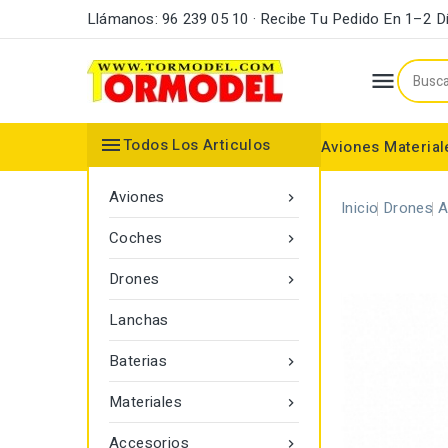
Llámanos: 96 239 05 10 · Recibe Tu Pedido En 1–2 D


Todos Los Articulos
Aviones
Material
Maderas y Listones
Bordes Ataque y Fuga
Accesorios Motores
Aviones

Inicio
Drones
A
Coches

Drones

Lanchas
Baterias

Materiales

Accesorios
