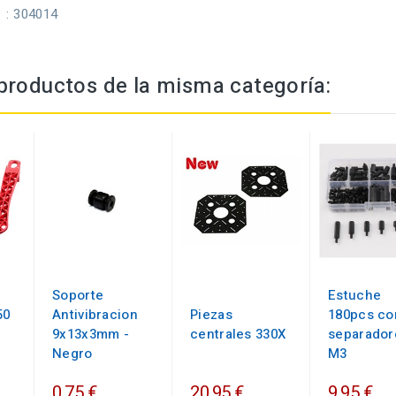
: 304014
productos de la misma categoría:
Soporte
Estuche
50
Antivibracion
Piezas
180pcs co
9x13x3mm -
centrales 330X
separador
Negro
M3
0,75 €
20,95 €
9,95 €