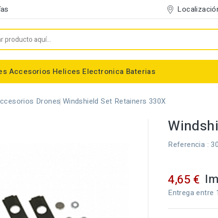
Localizació
ías
es
Accesorios
Helices
Electronica
Baterias
Entelado/Decoración
Accesorios Entelado
Depositos de combustible
Trenes de Aterrizaje
Accesorios Helices
Baterias NiMh / NiCd
Conectores/Cables
Bancadas/Soportes
Emisoras / Receptores
ccesorios Drones
Windshield Set Retainers 330X
Windshi
Referencia
: 3
Im
4,65 €
Entrega entre 