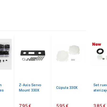
n
Z-Axis Servo
Set rue
Cúpula 330X
es
Mount 330X
ateriza
7,95 €
5,95 €
3,85 €