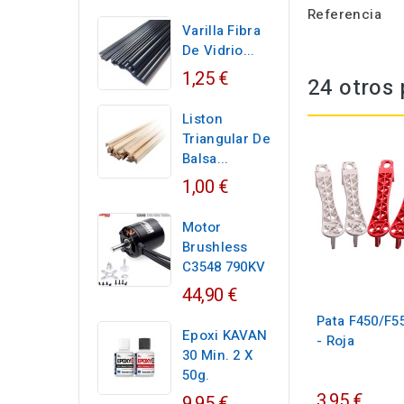
Referencia
Varilla Fibra
De Vidrio...
1,25 €
24 otros 
Liston
Triangular De
Balsa...
1,00 €
Motor
Brushless
C3548 790KV
44,90 €
Pata F450/F5
Epoxi KAVAN
- Roja
30 Min. 2 X
50g.
3,95 €
9,95 €