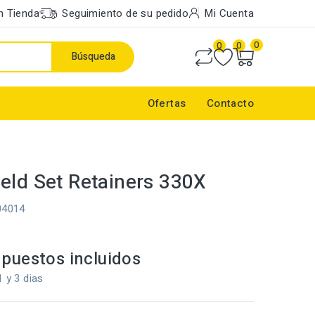
n Tienda
Seguimiento de su pedido
Mi Cuenta
0
0
0
Búsqueda
Ofertas
Contacto
eld Set Retainers 330X
04014
puestos incluidos
1 y 3 dias