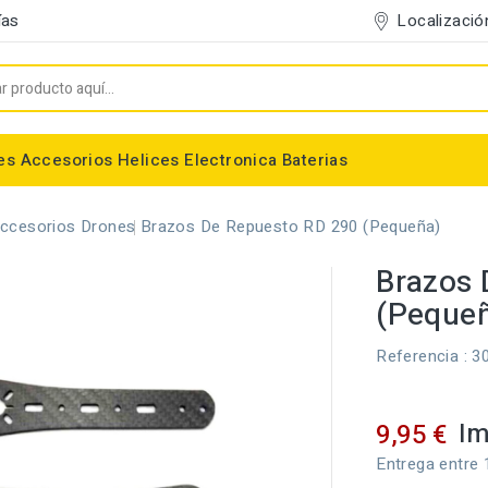
Localizació
ías
es
Accesorios
Helices
Electronica
Baterias
Entelado/Decoración
Accesorios Entelado
Depositos de combustible
Trenes de Aterrizaje
Accesorios Helices
Baterias NiMh / NiCd
Conectores/Cables
Bancadas/Soportes
Emisoras / Receptores
ccesorios Drones
Brazos De Repuesto RD 290 (Pequeña)
Brazos 
(Peque
Referencia
: 3
Im
9,95 €
Entrega entre 