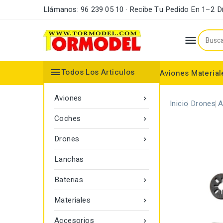
Llámanos: 96 239 05 10 · Recibe Tu Pedido En 1–2 D


Todos Los Articulos
Aviones
Material
Maderas y Listones
Bordes Ataque y Fuga
Accesorios Motores
Aviones

Inicio
Drones
A
Coches

Drones

Lanchas
Baterias

Materiales

Accesorios
