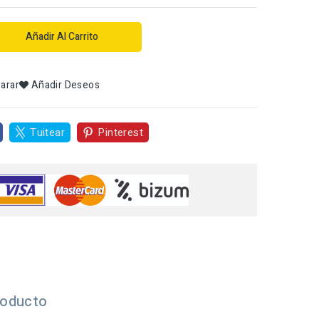
Añadir Al Carrito
arar
Añadir Deseos
Tuitear
Pinterest
roducto