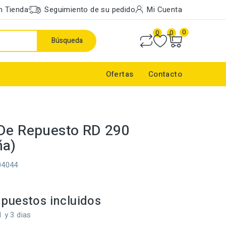
n Tienda
Seguimiento de su pedido
Mi Cuenta
0
0
0
Búsqueda
Ofertas
Contacto
De Repuesto RD 290
ña)
04044
puestos incluidos
1 y 3 dias