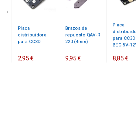
Placa
Placa
Brazos de
distribuid
distribuidora
repuesto QAV-R
para CC3D
para CC3D
220 (4mm)
BEC 5V-12
2,95 €
9,95 €
8,85 €