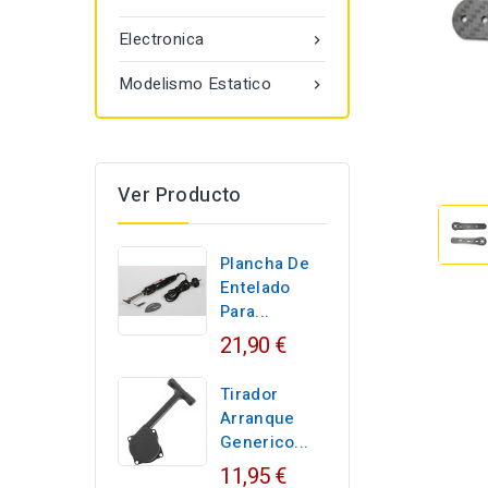
Electronica

Modelismo Estatico

Ver Producto
Plancha De
Entelado
Para...
21,90 €
Tirador
Arranque
Generico...
11,95 €