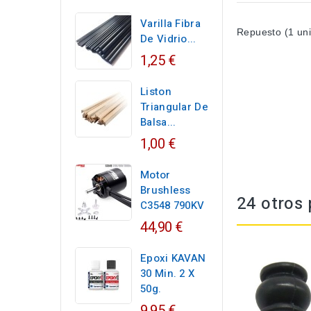
Varilla Fibra
Repuesto (1 un
De Vidrio...
1,25 €
Liston
Triangular De
Balsa...
1,00 €
Motor
Brushless
24 otros 
C3548 790KV
44,90 €
Epoxi KAVAN
30 Min. 2 X
50g.
9,95 €