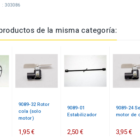
: 303086
productos de la misma categoría:
9089-32 Rotor
9089-01
9089-24 Se
cola (solo
Estabilizador
motor de 
motor)
1,95 €
2,50 €
3,95 €