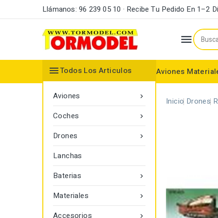
Llámanos: 96 239 05 10 · Recibe Tu Pedido En 1–2 D


Todos Los Articulos
Aviones
Material
Maderas y Listones
Bordes Ataque y Fuga
Accesorios Motores
Aviones

Inicio
Drones
R
Coches

Drones

Lanchas
Baterias

Materiales

Accesorios
