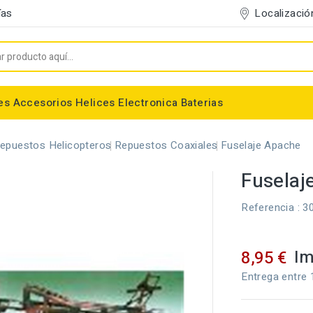
Localizació
ías
es
Accesorios
Helices
Electronica
Baterias
Entelado/Decoración
Accesorios Entelado
Depositos de combustible
Trenes de Aterrizaje
Accesorios Helices
Baterias NiMh / NiCd
Conectores/Cables
Bancadas/Soportes
Emisoras / Receptores
epuestos Helicopteros
Repuestos Coaxiales
Fuselaje Apache
Fuselaj
Referencia
: 3
Im
8,95 €
Entrega entre 