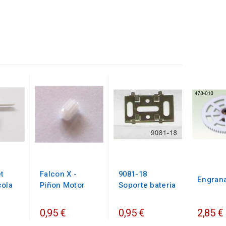
t
Falcon X -
9081-18
Engran
cola
Piñon Motor
Soporte bateria
0,95 €
0,95 €
2,85 €