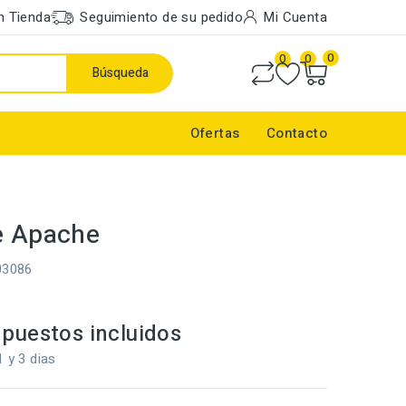
n Tienda
Seguimiento de su pedido
Mi Cuenta
0
0
0
Búsqueda
Ofertas
Contacto
e Apache
03086
puestos incluidos
1 y 3 dias