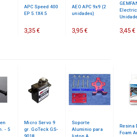
GEMFAN
APC Speed 400
AEO APC 9x9 (2
Electric
EP 5.1X4.5
unidades)
Unidad
3,35 €
3,95 €
3,45 €
len
Micro Servo 9
Soporte
Resina 
. - 5
gr. GoTeck GS-
Aluminio para
Foam A
9018
liston A