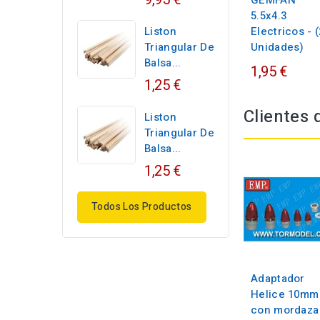
GEMFAN
5.5x4.3
Liston
Electricos - (
Triangular De
Unidades)
Balsa...
1,95 €
1,25 €
Clientes
Liston
Triangular De
Balsa...
1,25 €
Todos Los Productos
Adaptador
Helice 10mm
con mordaza