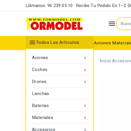
Llámanos: 96 239 05 10 · Recibe Tu Pedido En 1–2 D


Todos Los Articulos
Aviones
Material
Maderas y Listones
Bordes Ataque y Fuga
Accesorios Motores
Aviones

Inicio
Accesori
Coches

Drones

Lanchas
Baterias

Materiales

Accesorios
