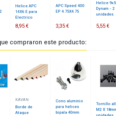
Helice 9x5
APC Speed 400
Helice APC
Dynam - 2
2
EP 4.75X4.75
14X6 E para
unidades
Electrico
8,95 €
3,35 €
5,55 €
 que compraron este producto:
KAVAN
Cono aluminio
Tornillo al
para helices
Borde de
M2 X 18mm
bipala 40mm
Ataque
unidades