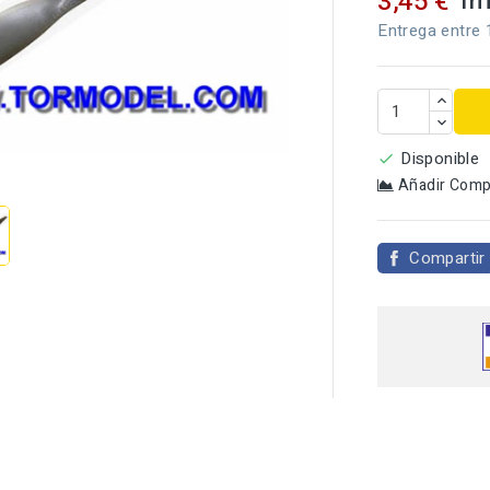
Im
3,45 €
Entrega entre 

Disponible

Añadir Comp
Compartir