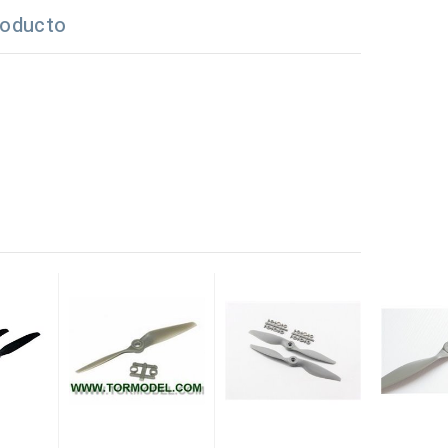
roducto