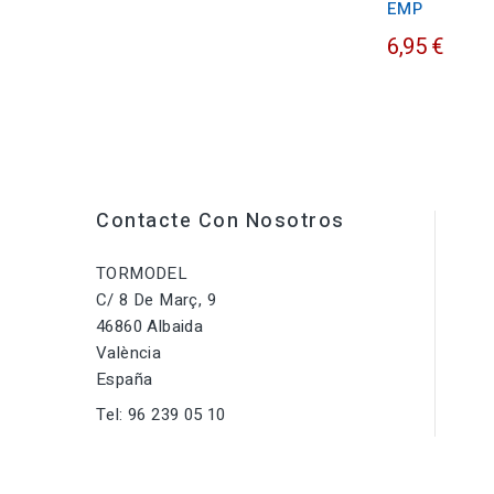
EMP
6,95 €
Contacte Con Nosotros
TORMODEL
C/ 8 De Març, 9
46860 Albaida
València
España
Tel:
96 239 05 10