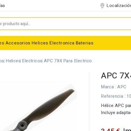
Localizació
ías
es
Accesorios
Helices
Electronica
Baterias
Entelado/Decoración
Accesorios Entelado
Depositos de combustible
Trenes de Aterrizaje
Accesorios Helices
Baterias NiMh / NiCd
Conectores/Cables
Bancadas/Soportes
Emisoras / Receptores
os
Helices
Electricos
APC 7X4 Para Electrico
APC 7X4
Marca :
APC
Referencia
: 1
Hélice APC par
Incluye adapta