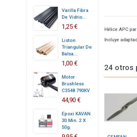
Varilla Fibra
De Vidrio...
1,25 €
Hélice APC par
Incluye adapta
Liston
Triangular De
Balsa...
1,00 €
24 otros 
Motor
Brushless
C3548 790KV
44,90 €
Epoxi KAVAN
30 Min. 2 X
50g.
9,95 €