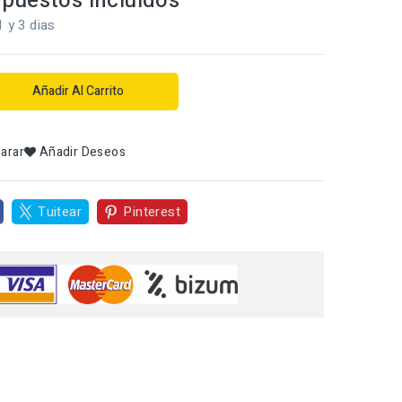
puestos incluidos
1 y 3 dias
Añadir Al Carrito
arar
Añadir Deseos
Tuitear
Pinterest