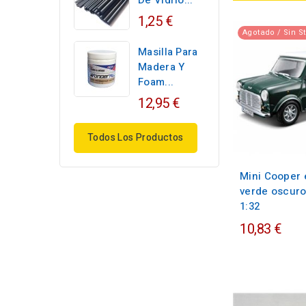
De Vidrio...
1,25 €
Agotado / Sin S
Masilla Para
Madera Y
Foam...
12,95 €
Todos Los Productos
Mini Cooper 
verde oscuro
1:32
10,83 €