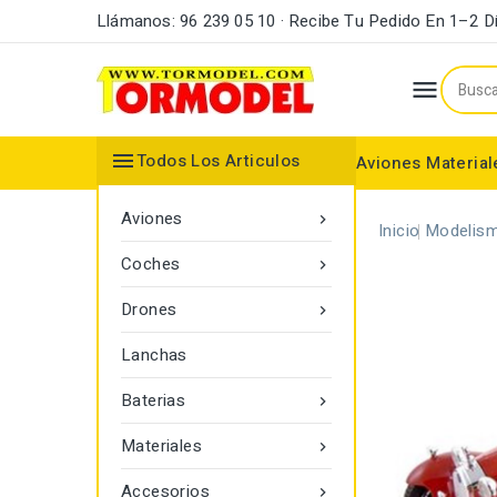
Llámanos: 96 239 05 10 · Recibe Tu Pedido En 1–2 D


Todos Los Articulos
Aviones
Material
Maderas y Listones
Bordes Ataque y Fuga
Accesorios Motores
Aviones

Inicio
Modelism
Coches

Drones

Lanchas
Baterias

Materiales

Accesorios
