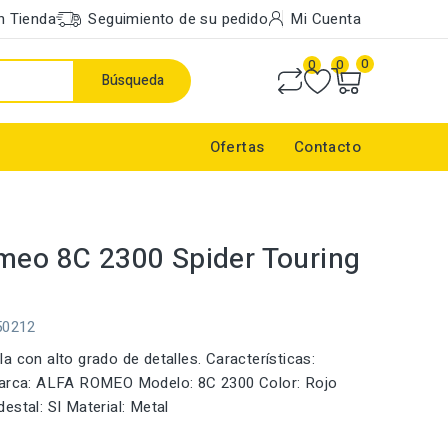
n Tienda
Seguimiento de su pedido
Mi Cuenta
0
0
0
Búsqueda
Ofertas
Contacto
meo 8C 2300 Spider Touring
50212
a con alto grado de detalles. Características:
Marca: ALFA ROMEO Modelo: 8C 2300 Color: Rojo
estal: SI Material: Metal