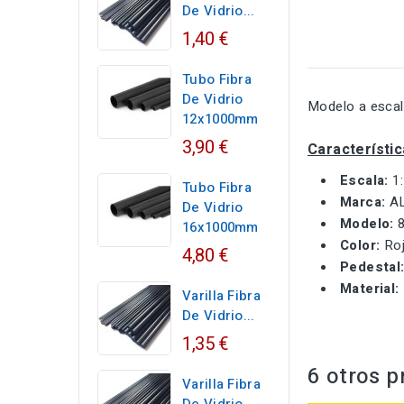
De Vidrio...
1,40 €
Tubo Fibra
De Vidrio
Modelo a escala
12x1000mm
3,90 €
Característic
Escala:
1
Tubo Fibra
Marca:
AL
De Vidrio
Modelo:
8
16x1000mm
Color:
Roj
4,80 €
Pedestal
Material:
Varilla Fibra
De Vidrio...
1,35 €
6 otros p
Varilla Fibra