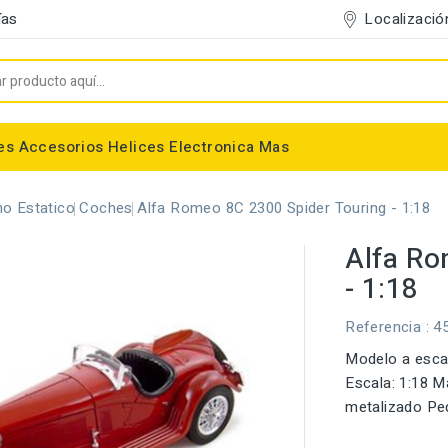
Localizació
ías
es
Accesorios
Helices
Electronica
Mas
Entelado/Decoración
Accesorios Entelado
Depositos de combustible
Trenes de Aterrizaje
Accesorios Helices
Conectores/Cables
Bancadas/Soportes
Emisoras / Receptores
o Estatico
Coches
Alfa Romeo 8C 2300 Spider Touring - 1:18
Alfa Ro
- 1:18
Referencia
: 4
Modelo a escal
Escala: 1:18 
metalizado Ped