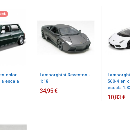
tock
en color
Lamborghini Reventon -
Lamborghi
 a escala
1:18
560-4 en c
escala 1:3
34,95 €
10,83 €