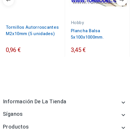
Hobby
Tornillos Autorroscantes
Plancha Balsa
M2x10mm (5 unidades)
5x100x1000mm.
0,96 €
3,45 €
Información De La Tienda

Síganos

Productos
