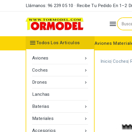
Llámanos: 96 239 05 10 · Recibe Tu Pedido En 1–2 D


Todos Los Articulos
Aviones
Material
Maderas y Listones
Bordes Ataque y Fuga
Accesorios Motores
Aviones

Inicio
Coches
Coches

Drones

Lanchas
Baterias

Materiales

Accesorios
