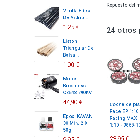
Repuesto del 
Varilla Fibra
De Vidrio...
1,25 €
24 otros 
Liston
Triangular De
Balsa...
1,00 €
Motor
Brushless
C3548 790KV
44,90 €
Coche de pis
Race EP 1:10 
Epoxi KAVAN
Racing MAX
30 Min. 2 X
1:10 - 9868-1
50g.
23,95 €
9,95 €