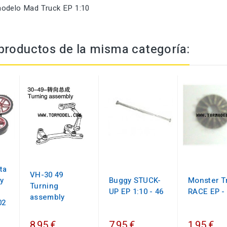
modelo Mad Truck EP 1:10
productos de la misma categoría:
ta
VH-30 49
y
Buggy STUCK-
Monster T
Turning
UP EP 1:10 - 46
RACE EP -
assembly
02
8,95 €
7,95 €
1,95 €