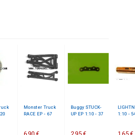
ruck
Monster Truck
Buggy STUCK-
LIGHTN
 20
RACE EP - 67
UP EP 1:10 - 37
1:10 - 5
6,90 €
2,95 €
1,65 €