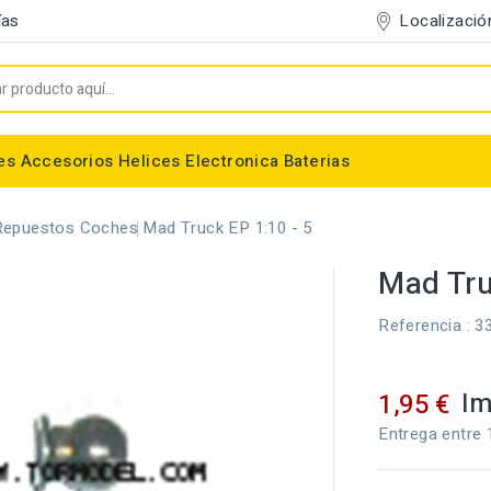
Localizació
ías
es
Accesorios
Helices
Electronica
Baterias
Entelado/Decoración
Accesorios Entelado
Depositos de combustible
Trenes de Aterrizaje
Accesorios Helices
Baterias NiMh / NiCd
Conectores/Cables
Bancadas/Soportes
Emisoras / Receptores
Repuestos Coches
Mad Truck EP 1:10 - 5
Mad Tru
Referencia
: 3
Im
1,95 €
Entrega entre 