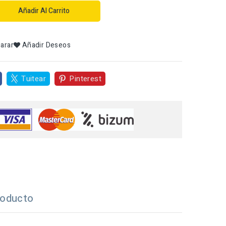
Añadir Al Carrito
arar
Añadir Deseos
Tuitear
Pinterest
roducto