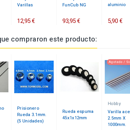
aluminio
Varillas
FunCub NG
12,95 €
93,95 €
5,90 €
 que compraron este producto:
Agotado / Si
Hobby
no
Prisionero
Rueda espuma
Varilla ac
Rueda 3.1mm.
45x1x12mm
2.5mm X
(5 Unidades)
1000mm.