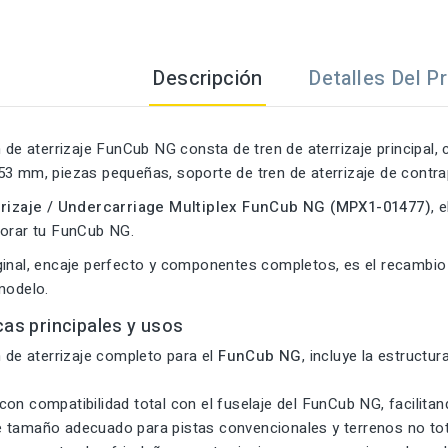
Descripción
Detalles Del P
n de aterrizaje FunCub NG consta de tren de aterrizaje principal,
53 mm, piezas pequeñas, soporte de tren de aterrizaje de contra
rrizaje / Under­carriage Multiplex FunCub NG (MPX1-01477)
, 
jorar tu FunCub NG.
inal, encaje perfecto y componentes completos, es el recambio e
modelo.
cas principales y usos
n de aterrizaje completo para el
FunCub NG
, incluye la estructu
on compatibilidad total con el fuselaje del FunCub NG, facilitan
 tamaño adecuado para pistas convencionales y terrenos no tot