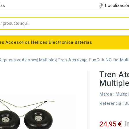
Localizació
ías
es
Accesorios
Helices
Electronica
Baterias
Entelado/Decoración
Accesorios Entelado
Depositos de combustible
Trenes de Aterrizaje
Accesorios Helices
Baterias NiMh / NiCd
Conectores/Cables
Bancadas/Soportes
Emisoras / Receptores
Repuestos Aviones
Multiplex
Tren Aterrizaje FunCub NG De Mult
Tren At
Multipl
Marca :
Multip
Referencia
: 3
I
24,95 €