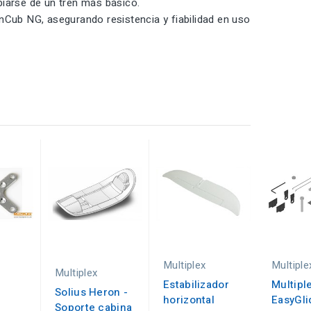
biarse de un tren más básico.
nCub NG, asegurando resistencia y fiabilidad en uso
Multiplex
Multiple
Multiplex
-
Estabilizador
Multipl
Solius Heron -
horizontal
EasyGli
Soporte cabina