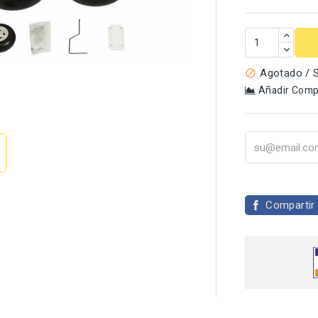
Agotado / S

Añadir Comp

Compartir