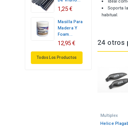
De Vidrio...
Ideal com
1,25 €
Soporta la
habitual.
Masilla Para
Madera Y
Foam...
24 otros 
12,95 €
Todos Los Productos
Multiplex
Helice Plaga