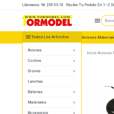
Llámanos: 96 239 05 10 · Recibe Tu Pedido En 1–2 D


Todos Los Articulos
Aviones
Material
Maderas y Listones
Bordes Ataque y Fuga
Accesorios Motores
Aviones

Inicio
Aviones
Coches

Drones

Lanchas
Baterias

Materiales

Accesorios
