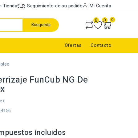
n Tienda
Seguimiento de su pedido
Mi Cuenta
0
0
0
Búsqueda
Ofertas
Contacto
iplex
errizaje FunCub NG De
ex
lex
04156
mpuestos incluidos