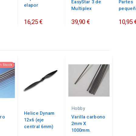
EasyStar 3 de
Partes
elapor
Multiplex
pequeñ
16,25 €
39,90 €
10,95 
n Stock
Hobby
Helice Dynam
ero
Varilla carbono
12x6 (eje
2mm X
central 6mm)
1000mm.