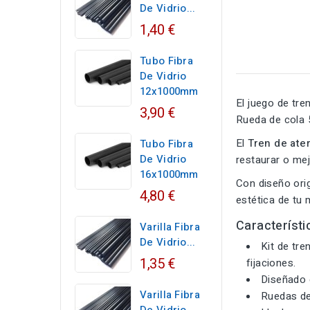
De Vidrio...
1,40 €
Tubo Fibra
De Vidrio
12x1000mm
El juego de tre
3,90 €
Rueda de cola 
El
Tren de ate
Tubo Fibra
De Vidrio
restaurar o me
16x1000mm
Con diseño orig
4,80 €
estética de tu 
Característi
Varilla Fibra
De Vidrio...
Kit de tre
1,35 €
fijaciones.
Diseñado c
Varilla Fibra
Ruedas de