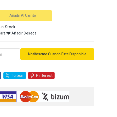
Añadir Al Carrito
in Stock
arar
Añadir Deseos
Notificarme Cuando Esté Disponible
Tuitear
Pinterest