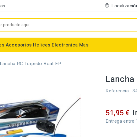
Localizació
ías
es
Accesorios
Helices
Electronica
Mas
Entelado/Decoración
Accesorios Entelado
Depositos de combustible
Trenes de Aterrizaje
Accesorios Helices
Conectores/Cables
Bancadas/Soportes
Emisoras / Receptores
Lancha RC Torpedo Boat EP
Lancha 
Referencia
: 3
I
51,95 €
Entrega entre 