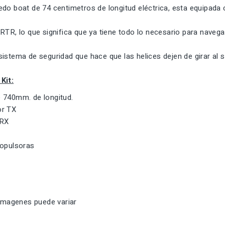
edo boat de 74 centimetros de longitud eléctrica, esta equipada
RTR, lo que significa que ya tiene todo lo necesario para navega
istema de seguridad que hace que las helices dejen de girar al s
Kit:
 740mm. de longitud.
or TX
 RX
ropulsoras
 imagenes puede variar