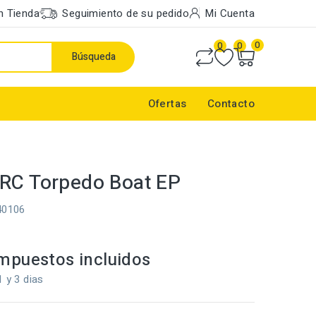
n Tienda
Seguimiento de su pedido
Mi Cuenta
0
0
0
Búsqueda
Ofertas
Contacto
RC Torpedo Boat EP
40106
mpuestos incluidos
1 y 3 dias