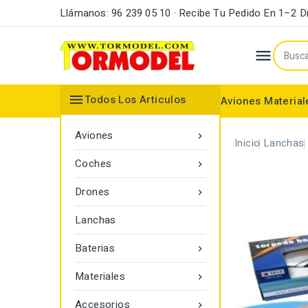
Llámanos: 96 239 05 10 · Recibe Tu Pedido En 1–2 D


Todos Los Articulos
Aviones
Material
Maderas y Listones
Bordes Ataque y Fuga
Accesorios Motores
Aviones

Inicio
Lanchas
Coches

Drones

Lanchas
Baterias

Materiales

Accesorios
