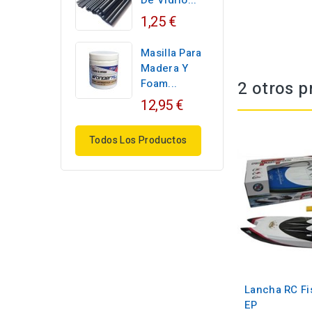
De Vidrio...
1,25 €
Masilla Para
Madera Y
Foam...
2 otros p
12,95 €
Todos Los Productos
Lancha RC Fi
EP