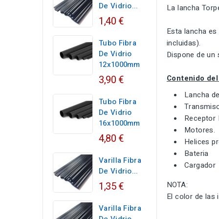
De Vidrio...
La lancha Torp
1,40 €
Esta lancha es 
Tubo Fibra
incluidas).
De Vidrio
Dispone de un s
12x1000mm
3,90 €
Contenido del 
Lancha de
Tubo Fibra
Transmis
De Vidrio
Receptor
16x1000mm
Motores.
4,80 €
Helices p
Bateria
Varilla Fibra
Cargador
De Vidrio...
1,35 €
NOTA:
El color de las
Varilla Fibra