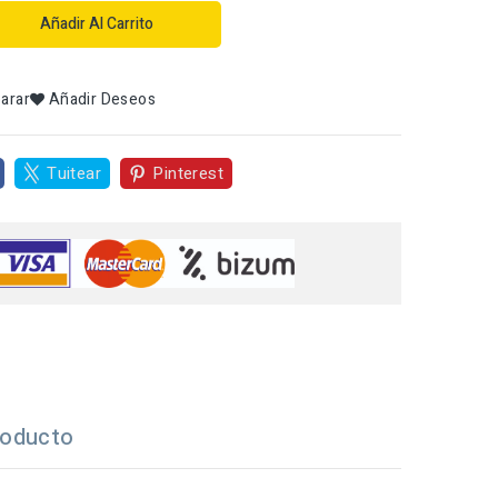
Añadir Al Carrito
arar
Añadir Deseos
Tuitear
Pinterest
roducto