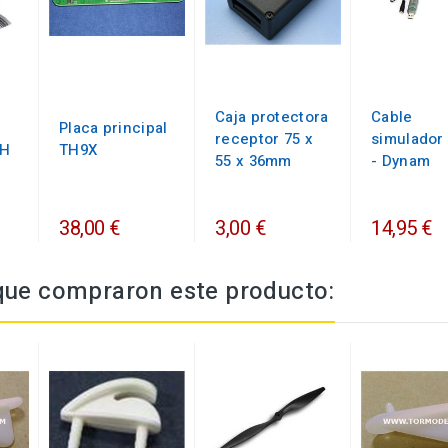
Caja protectora
Cable
Placa principal
receptor 75 x
simulador
CH
TH9X
55 x 36mm
- Dynam
38,00 €
3,00 €
14,95 €
 que compraron este producto: