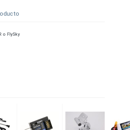
roducto
R
o FlySky