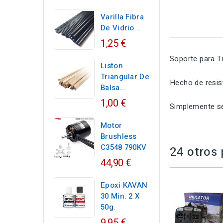
Varilla Fibra
De Vidrio...
1,25 €
Soporte para T
Liston
Triangular De
Hecho de
resis
Balsa...
1,00 €
Simplemente
s
Motor
Brushless
C3548 790KV
24 otros 
44,90 €
Epoxi KAVAN
30 Min. 2 X
50g.
9,95 €