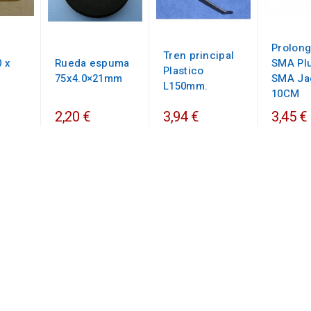
Prolon
Tren principal
0 x
Rueda espuma
SMA Pl
Plastico
75x4.0×21mm
SMA Ja
L150mm.
10CM
2,20 €
3,94 €
3,45 €