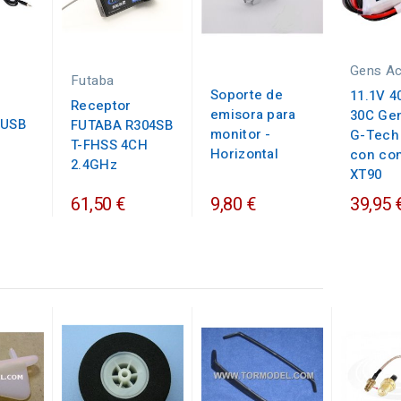
Gens A
Futaba
Soporte de
11.1V 
Receptor
emisora para
30C Ge
 USB
FUTABA R304SB
monitor -
G-Tech
T-FHSS 4CH
Horizontal
con co
2.4GHz
XT90
61,50 €
9,80 €
39,95 