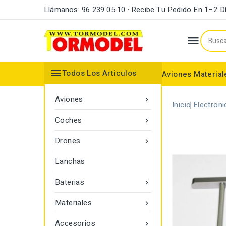
Llámanos: 96 239 05 10 · Recibe Tu Pedido En 1–2 D


Todos Los Articulos
Aviones
Material
Maderas y Listones
Bordes Ataque y Fuga
Accesorios Motores
Aviones

Inicio
Electroni
Coches

Drones

Lanchas
Baterias

Materiales

Accesorios
