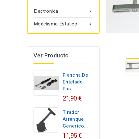
Electronica

Modelismo Estatico

Ver Producto
Plancha De
Entelado
Para...
21,90 €
Tirador
Arranque
Generico...
11,95 €