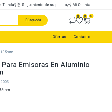
n Tienda
Seguimiento de su pedido
Mi Cuenta
0
0
0
Búsqueda
Ofertas
Contacto
- 135mm
 Para Emisoras En Aluminio
m
02003
 135mm