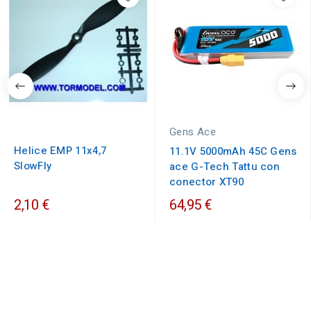
Gens Ace
Helice EMP 11x4,7
11.1V 5000mAh 45C Gens
SlowFly
ace G-Tech Tattu con
conector XT90
2,10 €
64,95 €