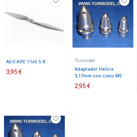
Tormodel
AEO APC 11x5.5 R
Adaptador Helice
3,95 €
3,17mm con cono M5
2,95 €