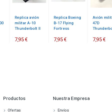
Replica avión
Replica Boeing
Avión milit
00
militar A-10
B-17 Flying
47D
Thunderbolt II
Fortress
Thunderbo
7,95 €
7,95 €
7,95 €
Productos
Nuestra Empresa
Ofertas
Envíos