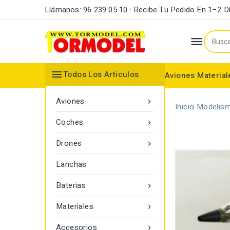
Llámanos: 96 239 05 10 · Recibe Tu Pedido En 1–2 D


Todos Los Articulos
Aviones
Material
Maderas y Listones
Bordes Ataque y Fuga
Accesorios Motores
Aviones

Inicio
Modelism
Coches

Drones

Lanchas
Baterias

Materiales

Accesorios
