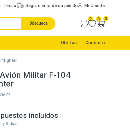
n Tienda
Seguimiento de su pedido
Mi Cuenta
0
0
0
Búsqueda
Ofertas
Contacto
rtfighter
Avión Militar F-104
hter
50677
puestos incluidos
1 y 3 dias