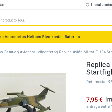
Localizació
ías
es
Accesorios
Helices
Electronica
Baterias
Entelado/Decoración
Accesorios Entelado
Depositos de combustible
Trenes de Aterrizaje
Accesorios Helices
Baterias NiMh / NiCd
Conectores/Cables
Bancadas/Soportes
Emisoras / Receptores
o Estatico
Aviones/Helicopteros
Replica Avión Militar F-104 Sta
Replica 
Startfig
Referencia
: 9
Im
7,95 €
Entrega entre 