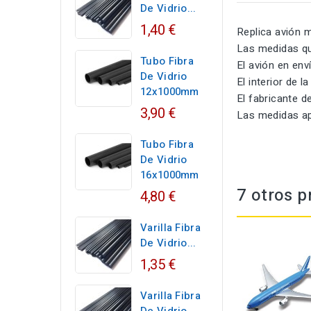
De Vidrio...
1,40 €
Replica avión m
Las medidas qu
Tubo Fibra
El avión en env
De Vidrio
El interior de 
12x1000mm
El fabricante 
3,90 €
Las medidas ap
Tubo Fibra
De Vidrio
16x1000mm
7 otros p
4,80 €
Varilla Fibra
De Vidrio...
1,35 €
Varilla Fibra