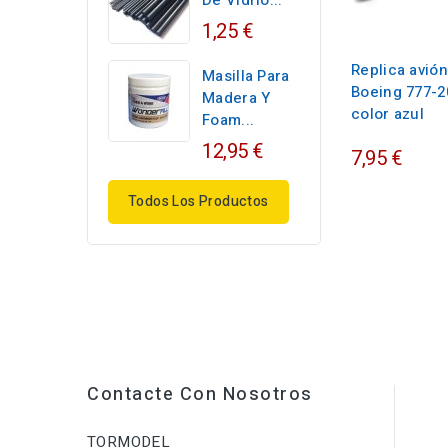
De Vidrio...
1,25 €
Replica avión
Masilla Para
Boeing 777-2
Madera Y
color azul
Foam...
12,95 €
7,95 €
Todos Los Productos
Contacte Con Nosotros
TORMODEL