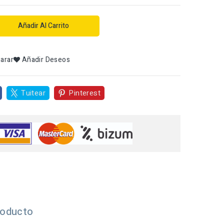
Añadir Al Carrito
arar
Añadir Deseos
Tuitear
Pinterest
roducto