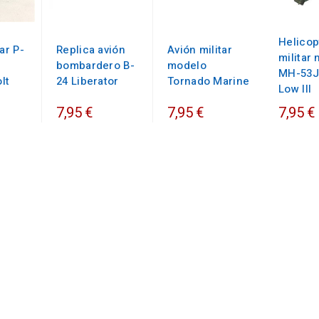
Helicop
ar P-
Replica avión
Avión militar
militar
bombardero B-
modelo
MH-53J
lt
24 Liberator
Tornado Marine
Low III
7,95 €
7,95 €
7,95 €