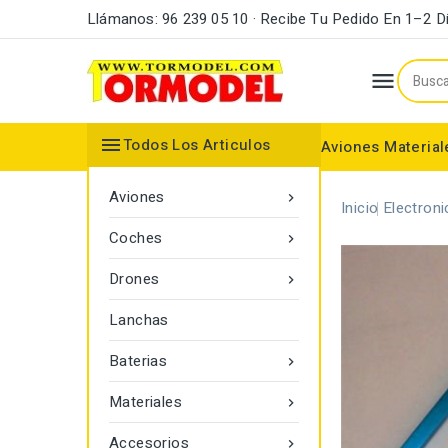
Llámanos: 96 239 05 10 · Recibe Tu Pedido En 1–2 D


Todos Los Articulos
Aviones
Material
Maderas y Listones
Bordes Ataque y Fuga
Accesorios Motores
Aviones

Inicio
Electroni
Coches

Drones

Lanchas
Baterias

Materiales

Accesorios
