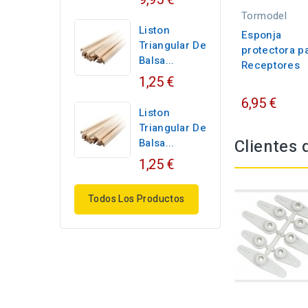
Tormodel
Liston
Esponja
Triangular De
protectora p
Balsa...
Receptores
1,25 €
6,95 €
Liston
Triangular De
Clientes
Balsa...
1,25 €
Todos Los Productos