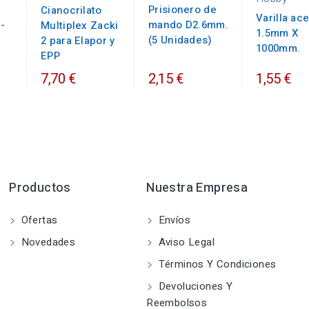
Prisionero de
Cianocrilato
Varilla ac
-
mando D2.6mm.
Multiplex Zacki
1.5mm X
(5 Unidades)
2 para Elapor y
1000mm.
EPP
7,70 €
2,15 €
1,55 €
Productos
Nuestra Empresa
Ofertas
Envíos
Novedades
Aviso Legal
Términos Y Condiciones
Devoluciones Y
Reembolsos