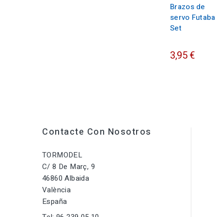
Brazos de
servo Futaba 
Set
3,95 €
Contacte Con Nosotros
TORMODEL
C/ 8 De Març, 9
46860 Albaida
València
España