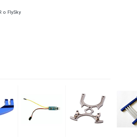
R
o FlySky