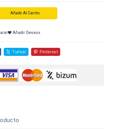
Añadir Al Carrito
arar
Añadir Deseos
Tuitear
Pinterest
roducto