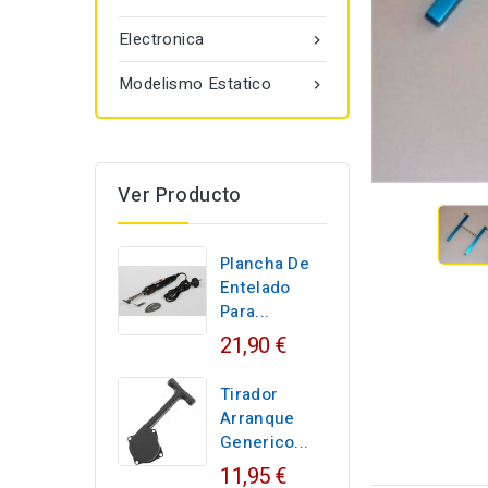
Electronica

Modelismo Estatico

Ver Producto
Plancha De
Entelado
Para...
21,90 €
Tirador
Arranque
Generico...
11,95 €