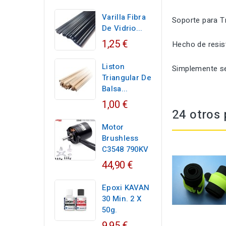
Varilla Fibra
Soporte para T
De Vidrio...
1,25 €
Hecho de
resis
Liston
Simplemente
s
Triangular De
Balsa...
1,00 €
24 otros 
Motor
Brushless
C3548 790KV
44,90 €
Epoxi KAVAN
30 Min. 2 X
50g.
9,95 €