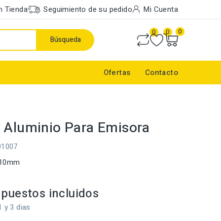
n Tienda
Seguimiento de su pedido
Mi Cuenta
0
0
0
Búsqueda
Ofertas
Contacto
 Aluminio Para Emisora
01007
 110mm
puestos incluidos
1 y 3 dias