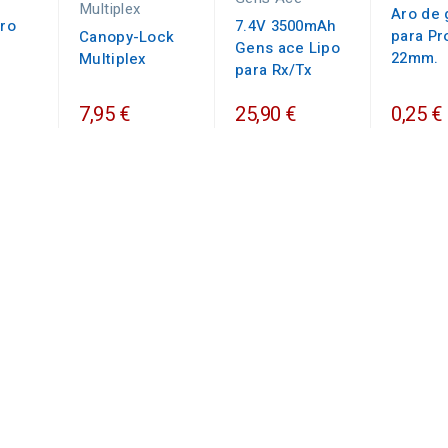
Multiplex
Aro de
ero
7.4V 3500mAh
para Pr
Canopy-Lock
Gens ace Lipo
22mm.
Multiplex
para Rx/Tx
7,95 €
25,90 €
0,25 €