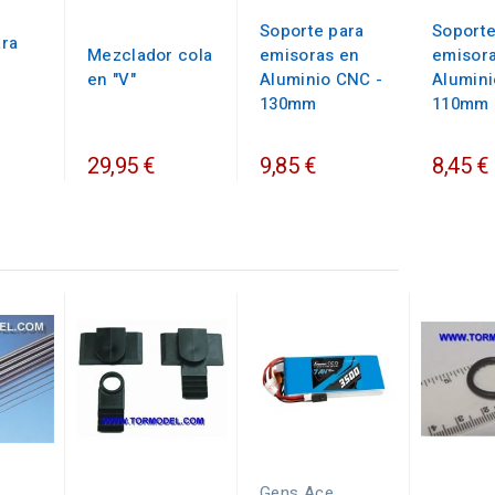
Soporte para
Soporte
ra
Mezclador cola
emisoras en
emisor
-
en "V"
Aluminio CNC -
Alumini
130mm
110mm
29,95 €
9,85 €
8,45 €
Gens Ace