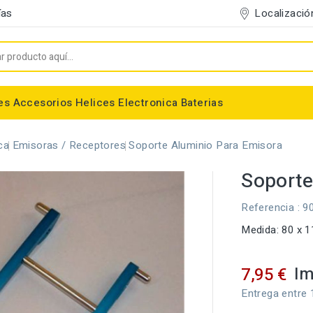
Localizació
ías
es
Accesorios
Helices
Electronica
Baterias
Entelado/Decoración
Accesorios Entelado
Depositos de combustible
Trenes de Aterrizaje
Accesorios Helices
Baterias NiMh / NiCd
Conectores/Cables
Bancadas/Soportes
Emisoras / Receptores
ca
Emisoras / Receptores
Soporte Aluminio Para Emisora
Soporte
Referencia
: 9
Medida: 80 x
Im
7,95 €
Entrega entre 