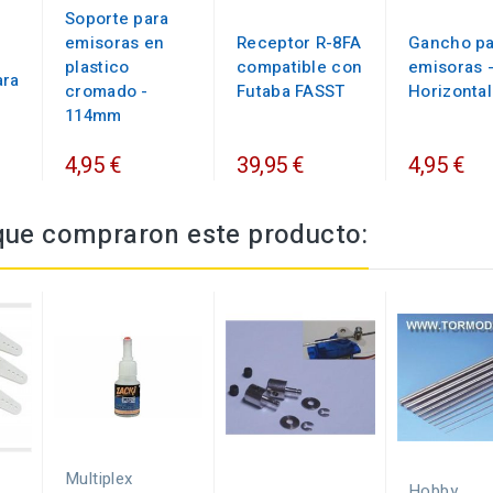
Soporte para
emisoras en
Receptor R-8FA
Gancho pa
plastico
compatible con
emisoras 
ara
cromado -
Futaba FASST
Horizontal
114mm
4,95 €
39,95 €
4,95 €
 que compraron este producto:
Multiplex
Hobby