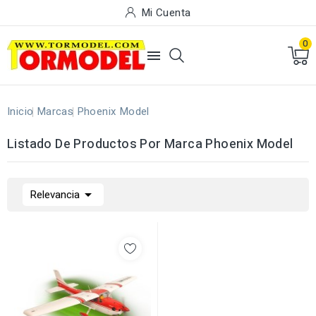
Mi Cuenta
0

Inicio
Marcas
Phoenix Model
Listado De Productos Por Marca Phoenix Model

Relevancia